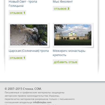
Новый Свет - тропа
Мыс Фиолент
Голицына
отзывов:
3
отзывов:
1
Царская (Солнечная) тропа
Межирич: монастырь-
крепость
отзывов:
1
добавить отзыв
© 2007–2015 Стежка. COM.
Письменные и графические материалы защищены
авторским правом законодательства Украины,
перепечатка материалов разрешена только с письменного
соглашения владельца
info@stejka.com