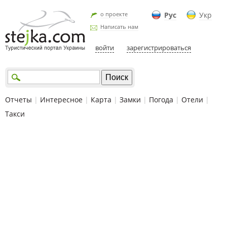
о проекте
Рус
Укр
Написать нам
войти
зарегистрироваться
Отчеты
|
Интересное
|
Карта
|
Замки
|
Погода
|
Отели
|
Такси