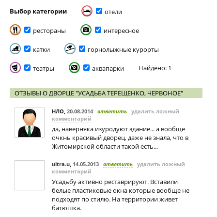
Выбор категории
отели
рестораны
интересное
катки
горнолыжные курорты
Найдено: 1
театры
аквапарки
ОТЗЫВЫ О ДВОРЦЕ "УСАДЬБА ТЕРЕЩЕНКО, ЧЕРВОНОЕ"
НЛО
,
20.08.2014
ответить
удалить ложный
комментарий
да, наверняка изуродуют здание... а вообще
очкнь красивый дворец, даже не знала, что в
Житомирской области такой есть...
ultra.u
,
14.05.2013
ответить
удалить ложный
комментарий
Усадьбу активно реставрируют. Вставили
белые пластиковые окна которые вообще не
подходят по стилю. На территории живет
батюшка.