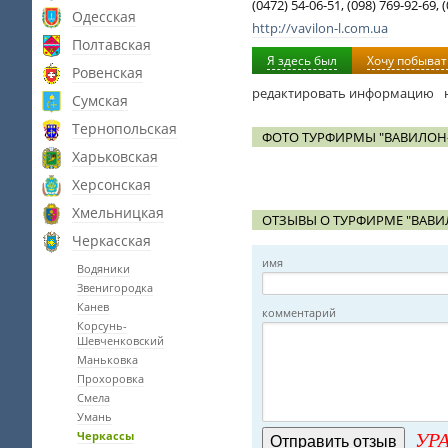
(0472) 54-06-51, (098) 769-92-69, 
Одесская
http://vavilon-l.com.ua
Полтавская
Я здесь был
Хочу побыват
Ровенская
редактировать информацию
Сумская
Тернопольская
ФОТО ТУРФИРМЫ "ВАВИЛОН
Харьковская
Херсонская
Хмельницкая
ОТЗЫВЫ О ТУРФИРМЕ "ВАВИ
Черкасская
имя
Водяники
Звенигородка
Канев
комментарий
Корсунь-
Шевченковский
Маньковка
Прохоровка
Смела
Умань
УРА
Черкассы