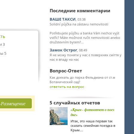
Последние комментарии
ВАШЕ ТАКСИ
, 03:38
Solidní půjčka na zástavu nemovitosti
Potřebujete půjčku a banka Vám nechce vyjít
сть
vstříc? Máte možnost ručit nemovitosti anebo
družstevním bytem?...
и 3
Замок Острог
, 08:49
ы 5
Я не можу поняти у нас є поверхнях сміття у
нас я впаду на нас
Вопрос-Ответ
Как доехать до парка Фельдмана от ст.м
Ботанический сад?
ответить на вопрос
5 случайных отчетов
-Размещение
«Крым - фотоотчет о поез
дке»
Итак, это наша первая так
сказать семейная поездка в
Крым....