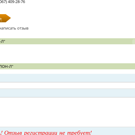
(067) 409-28-76
ь
написать отзыв
-Л"
ЛОН-Л"
! Отзыв регистрации не требует!