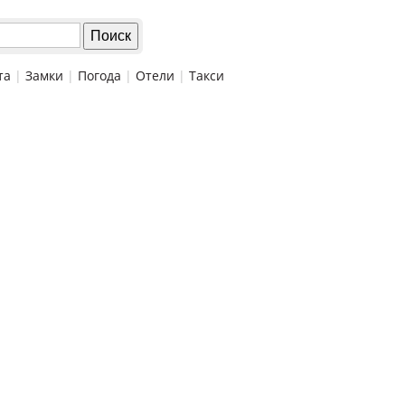
та
|
Замки
|
Погода
|
Отели
|
Такси