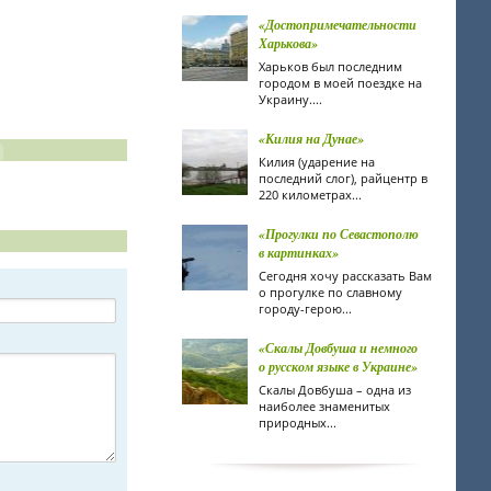
«Достопримечательности
Харькова»
Харьков был последним
городом в моей поездке на
Украину....
«Килия на Дунае»
Килия (ударение на
последний слог), райцентр в
220 километрах...
«Прогулки по Севастополю
в картинках»
Сегодня хочу рассказать Вам
о прогулке по славному
городу-герою...
«Скалы Довбуша и немного
о русском языке в Украине»
Скалы Довбуша – одна из
наиболее знаменитых
природных...