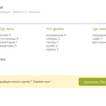
сы
урфирмы
/
Вавилон-Л, Черкассы
Где жить
Что делать
Где пое
отели 5
интересное 9
пиццери
гостиницы 6
соборы 2
кафе 1
санатории 1
театры 1
ресторан
квартиры 5
музеи 2
храмы 2
касс
Заказать Топ
урфирм своего города? Узнайте как!