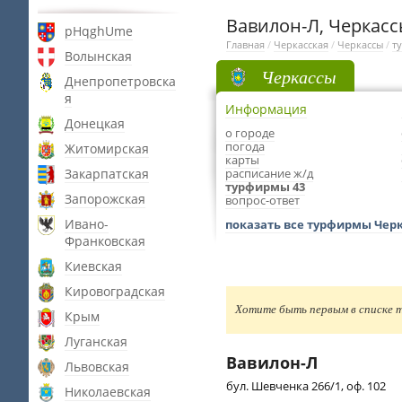
Вавилон-Л, Черкас
pHqghUme
Главная
/
Черкасская
/
Черкассы
/
т
Волынская
Черкассы
Днепропетровска
я
Информация
Донецкая
о городе
погода
Житомирская
карты
Закарпатская
расписание ж/д
турфирмы 43
Запорожская
вопрос-ответ
Ивано-
показать все турфирмы Чер
Франковская
Киевская
Кировоградская
Хотите быть первым в списке т
Крым
Луганская
Вавилон-Л
Львовская
бул. Шевченка 266/1, оф. 102
Николаевская