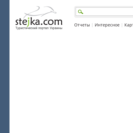
Отчеты
|
Интересное
|
Кар