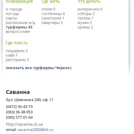
Информация
Где жить
Что делать
о городе
отели 5
интересное 9
погода
гостиницы 6
соборы 2
карты
санатории 1
театры 1
расписание ж/д
квартиры 5
музеи 2
турфирмы 43
храмы 2
вопрос-ответ
Где поесть
пиццерии 3
кафе 1
рестораны 5
показать все турфирмы Черкасс
Саванна
бул. Шевченка 200, оф. 11
(0472) 56-43-73
(063) 36-38-953
(095) 577-01-04
http://savanna.ck.ua
email:
savanna2009@bk.ru