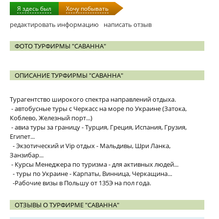
Я здесь был
Хочу побывать
редактировать информацию
написать отзыв
ФОТО ТУРФИРМЫ "САВАННА"
ОПИСАНИЕ ТУРФИРМЫ "САВАННА"
Турагентство широкого спектра направлений отдыха.
- автобусные туры с Черкасс на море по Украине (Затока,
Коблево, Железный порт...)
- авиа туры за границу - Турция, Греция, Испания, Грузия,
Египет...
- Экзотический и Vip отдых - Мальдивы, Шри Ланка,
Занзибар...
- Курсы Менеджера по туризма - для активных людей...
- туры по Украине - Карпаты, Винница, Черкащина...
-Рабочие визы в Польшу от 135Э на пол года.
ОТЗЫВЫ О ТУРФИРМЕ "САВАННА"