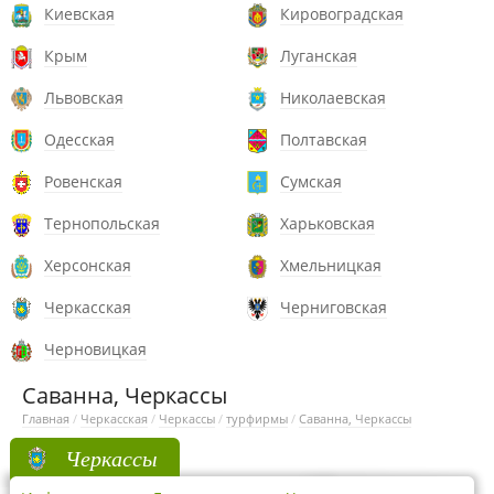
Киевская
Кировоградская
Крым
Луганская
Львовская
Николаевская
Одесская
Полтавская
Ровенская
Сумская
Тернопольская
Харьковская
Херсонская
Хмельницкая
Черкасская
Черниговская
Черновицкая
Саванна, Черкассы
Главная
/
Черкасская
/
Черкассы
/
турфирмы
/
Саванна, Черкассы
Черкассы