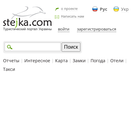
о проекте
Рус
Укр
Написать нам
войти
зарегистрироваться
Отчеты
|
Интересное
|
Карта
|
Замки
|
Погода
|
Отели
|
Такси