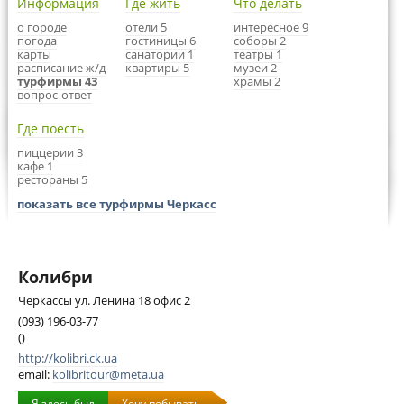
Информация
Где жить
Что делать
о городе
отели 5
интересное 9
погода
гостиницы 6
соборы 2
карты
санатории 1
театры 1
расписание ж/д
квартиры 5
музеи 2
турфирмы 43
храмы 2
вопрос-ответ
Где поесть
пиццерии 3
кафе 1
рестораны 5
показать все турфирмы Черкасс
Колибри
Черкассы ул. Ленина 18 офис 2
(093) 196-03-77
()
http://kolibri.ck.ua
email:
kolibritour@meta.ua
Я здесь был
Хочу побывать