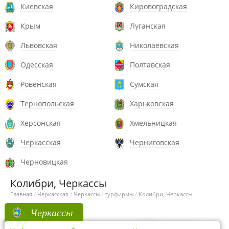
Киевская
Кировоградская
Крым
Луганская
Львовская
Николаевская
Одесская
Полтавская
Ровенская
Сумская
Тернопольская
Харьковская
Херсонская
Хмельницкая
Черкасская
Черниговская
Черновицкая
Колибри, Черкассы
Главная
/
Черкасская
/
Черкассы
/
турфирмы
/
Колибри, Черкассы
Черкассы