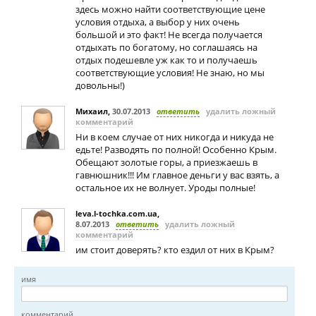
здесь можно найти соответствующие цене
условия отдыха, а выбор у них очень
большой и это факт! Не всегда получается
отдыхать по богатому, но соглашаясь на
отдых подешевле уж как то и получаешь
соответствующие условия! Не знаю, но мы
довольны!)
Михаил
,
30.07.2013
ответить
удалить ложный
комментарий
Ни в коем случае от них никогда и никуда не
едьте! Разводять по полной! Особенно Крым.
Обещают золотые горы, а приезжаешь в
гавнюшник!!! Им главное деньги у вас взять, а
остальное их не волнует. Уроды полные!
leva.l-tochka.com.ua
,
8.07.2013
ответить
удалить ложный
комментарий
им стоит доверять? кто ездил от них в Крым?
имя
комментарий