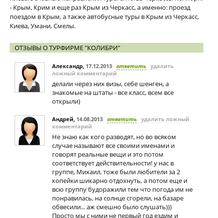
- Крым, Крим и еще раз Крым из Черкасс, а именно: проезд
поездом в Крым, а также автобусные туры в Крым из Черкасс,
Киева, Умани, Смелы.
ОТЗЫВЫ О ТУРФИРМЕ "КОЛИБРИ"
Александр
,
17.12.2013
ответить
удалить
ложный комментарий
делали через них визы, себе шенген, а
знакомые на штаты - все класс, всем все
открыли)
Андрей
,
14.08.2013
ответить
удалить ложный
комментарий
Не знаю как кого разводят, но во всяком
случае называют все своими именами и
говорят реальные вещи и это потом
соответствует действительности! у нас в
группе, Михаил, тоже были любители за 2
копейки шикарно отдохнуть, а потом еще и
всю группу будоражили тем что погода им не
понравилась, на солнце сгорели, на базаре
обвесили... аж смешно было слушать)))
Просто мы с ними не первый год ездим и