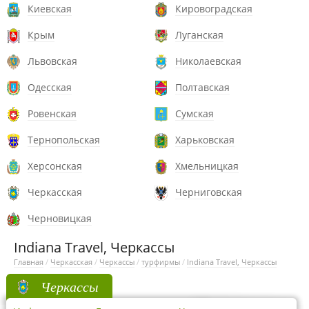
Киевская
Кировоградская
Крым
Луганская
Львовская
Николаевская
Одесская
Полтавская
Ровенская
Сумская
Тернопольская
Харьковская
Херсонская
Хмельницкая
Черкасская
Черниговская
Черновицкая
Indiana Travel, Черкассы
Главная
/
Черкасская
/
Черкассы
/
турфирмы
/
Indiana Travel, Черкассы
Черкассы