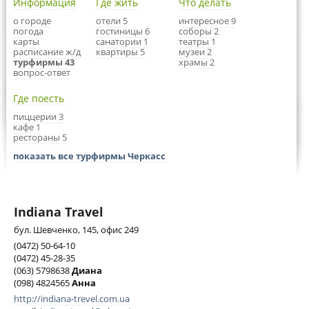
Информация
Где жить
Что делать
о городе
отели 5
интересное 9
погода
гостиницы 6
соборы 2
карты
санатории 1
театры 1
расписание ж/д
квартиры 5
музеи 2
турфирмы 43
храмы 2
вопрос-ответ
Где поесть
пиццерии 3
кафе 1
рестораны 5
показать все турфирмы Черкасс
Indiana Travel
бул. Шевченко, 145, офис 249
(0472) 50-64-10
(0472) 45-28-35
(063) 5798638
Диана
(098) 4824565
Анна
http://indiana-trevel.com.ua