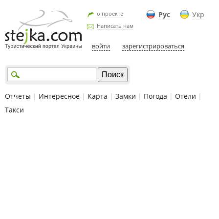
о проекте
Рус
Укр
Написать нам
войти
зарегистрироваться
Отчеты
|
Интересное
|
Карта
|
Замки
|
Погода
|
Отели
|
Такси