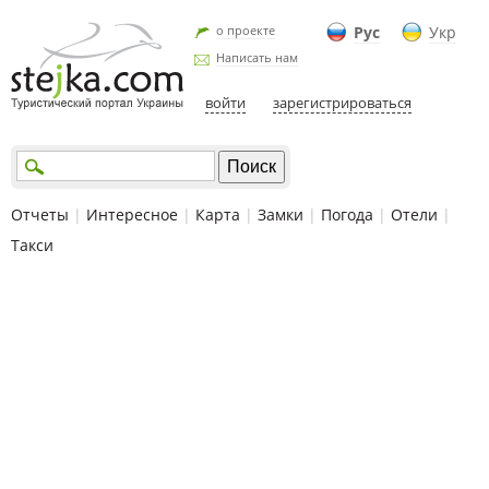
о проекте
Рус
Укр
Написать нам
войти
зарегистрироваться
Отчеты
|
Интересное
|
Карта
|
Замки
|
Погода
|
Отели
|
Такси