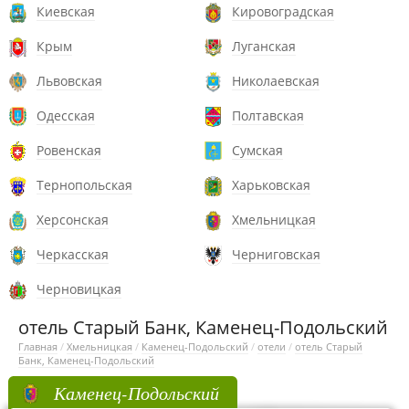
Киевская
Кировоградская
Крым
Луганская
Львовская
Николаевская
Одесская
Полтавская
Ровенская
Сумская
Тернопольская
Харьковская
Херсонская
Хмельницкая
Черкасская
Черниговская
Черновицкая
отель Старый Банк, Каменец-Подольский
Главная
/
Хмельницкая
/
Каменец-Подольский
/
отели
/
отель Старый
Банк, Каменец-Подольский
Каменец-Подольский