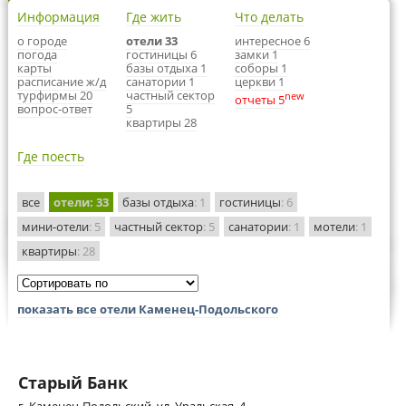
Информация
Где жить
Что делать
о городе
отели 33
интересное 6
погода
гостиницы 6
замки 1
карты
базы отдыха 1
соборы 1
расписание ж/д
санатории 1
церкви 1
турфирмы 20
частный сектор
new
отчеты 5
вопрос-ответ
5
квартиры 28
Где поесть
все
отели
: 33
базы отдыха
: 1
гостиницы
: 6
мини-отели
: 5
частный сектор
: 5
санатории
: 1
мотели
: 1
квартиры
: 28
показать все отели Каменец-Подольского
Старый Банк