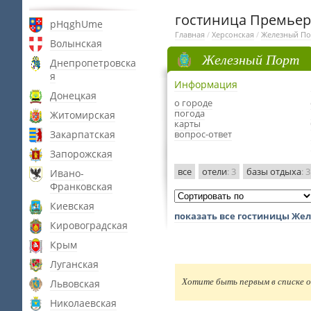
гостиница Премьер
pHqghUme
Главная
/
Херсонская
/
Железный По
Волынская
Железный Порт
Днепропетровска
я
Информация
Донецкая
о городе
погода
Житомирская
карты
Закарпатская
вопрос-ответ
Запорожская
все
отели
: 3
базы отдыха
: 3
Ивано-
Франковская
Киевская
показать все гостиницы Жел
Кировоградская
Крым
Луганская
Хотите быть первым в списке о
Львовская
Николаевская