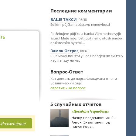
Последние комментарии
ВАШЕ ТАКСИ
, 03:38
Solidní půjčka na zástavu nemovitosti
Potřebujete půjčku a banka Vám nechce vyjít
сть
vstříc? Máte možnost ručit nemovitosti anebo
družstevním bytem?...
Замок Острог
, 08:49
Я не можу поняти у нас є поверхнях сміття у
нас я впаду на нас
Вопрос-Ответ
Как доехать до парка Фельдмана от ст.м
Ботанический сад?
ответить на вопрос
5 случайных отчетов
«Поездка в Чернобыль»
Начну с представления. Я -
Антон. Знают меня под
-Размещение
ником Ежик...