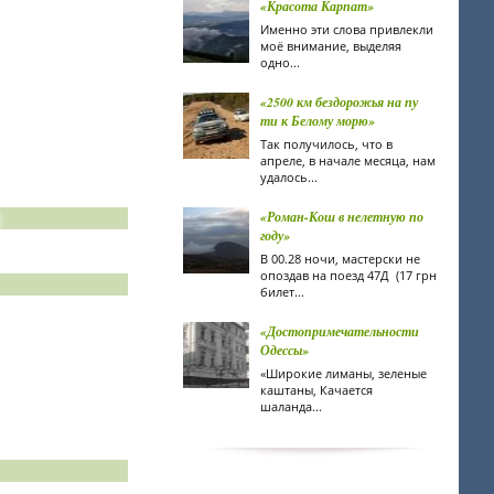
«Красота Карпат»
Именно эти слова привлекли
моё внимание, выделяя
одно...
«2500 км бездорожья на пу
ти к Белому морю»
Так получилось, что в
апреле, в начале месяца, нам
удалось...
«Роман-Кош в нелетную по
году»
В 00.28 ночи, мастерски не
опоздав на поезд 47Д (17 грн
билет...
«Достопримечательности
Одессы»
«Широкие лиманы, зеленые
каштаны, Качается
шаланда...