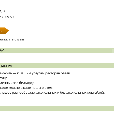
, 8
 238-05-50
ь
написать отзыв
РА"
ЕМЬЕРА"
кусить — к Вашим услугам ресторан отеля.
ауну.
еменный зал бильярда.
кофе можно в кафе нашего отеля.
ольшое разнообразие алкогольных и безалкогольных коктейлей.