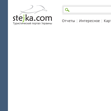
Отчеты
|
Интересное
|
Кар