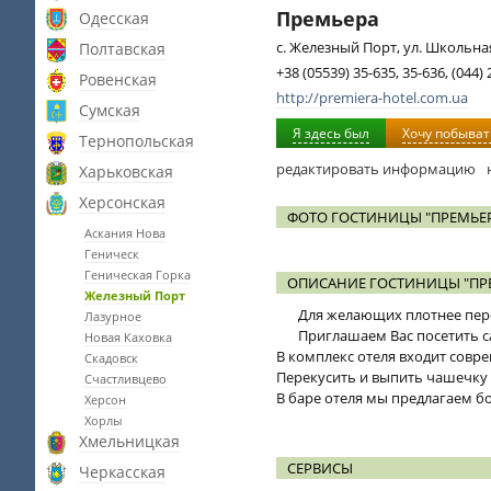
Премьера
Одесская
с. Железный Порт, ул. Школьная
Полтавская
+38 (05539) 35-635, 35-636, (044)
Ровенская
http://premiera-hotel.com.ua
Сумская
Я здесь был
Хочу побыват
Тернопольская
редактировать информацию
Харьковская
Херсонская
ФОТО ГОСТИНИЦЫ "ПРЕМЬЕ
Аскания Нова
Геническ
Геническая Горка
ОПИСАНИЕ ГОСТИНИЦЫ "ПР
Железный Порт
Для желающих плотнее пере
Лазурное
Приглашаем Вас посетить с
Новая Каховка
В комплекс отеля входит совр
Скадовск
Перекусить и выпить чашечку 
Счастливцево
В баре отеля мы предлагаем б
Херсон
Хорлы
Хмельницкая
СЕРВИСЫ
Черкасская