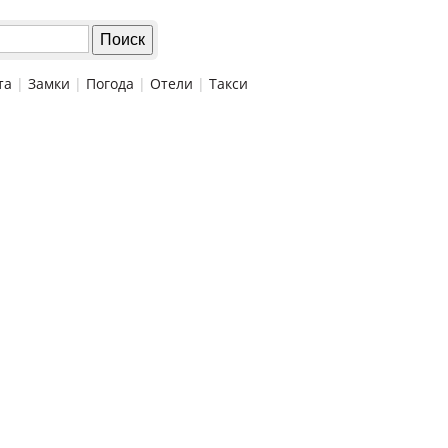
та
|
Замки
|
Погода
|
Отели
|
Такси