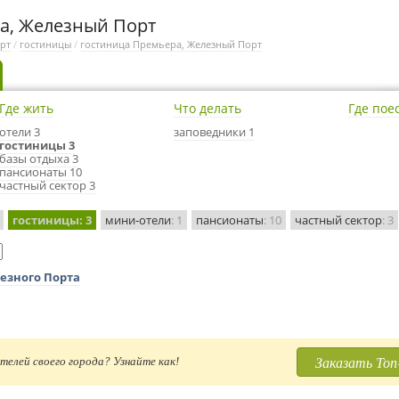
а, Железный Порт
рт
/
гостиницы
/
гостиница Премьера, Железный Порт
Где жить
Что делать
Где пое
отели 3
заповедники 1
гостиницы 3
базы отдыха 3
пансионаты 10
частный сектор 3
гостиницы
: 3
мини-отели
: 1
пансионаты
: 10
частный сектор
: 3
езного Порта
Заказать Топ
телей своего города? Узнайте как!