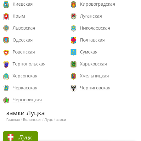
Киевская
Кировоградская
Крым
Луганская
Львовская
Николаевская
Одесская
Полтавская
Ровенская
Сумская
Тернопольская
Харьковская
Херсонская
Хмельницкая
Черкасская
Черниговская
Черновицкая
замки Луцка
Главная
/
Волынская
/
Луцк
/
замки
Луцк