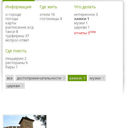
Информация
Где жить
Что делать
о городе
отели 16
интересное 3
погода
гостиницы 8
замки 1
карты
музеи 1
расписание ж/д
церкви 1
такси 8
new
отчеты 5
турфирмы 37
вопрос-ответ
Где поесть
пиццерии 2
рестораны 6
бары 1
все
достопримечательности
: 3
замки
: 1
музеи
: 1
церкви
: 1