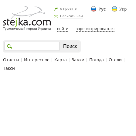
о проекте
Рус
Укр
Написать нам
войти
зарегистрироваться
Отчеты
|
Интересное
|
Карта
|
Замки
|
Погода
|
Отели
|
Такси