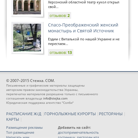
Херсонский областной театр кукол открыл
свой...
отзывов:
2
Спасо-Преображенский женский
монастырь и Святой Источник
Ездим с Виталькой по нашей Украине и не
перестаем...
отзывов:
13
© 2007–2015 Стежка. COM.
Письменные и графические материалы защищены
авторским правом законодательства Украины,
перепечатка материалов разрешена только с письменного
соглашения владельца
info@stejka.com
Юридическая поддержка агентство "Солби"
РАСПИСАНИЕ Ж/Д
|
ГОРНОЛЫЖНЫЕ КУРОРТЫ
|
РЕСТОРАНЫ
|
КАРТЫ
|
Размещение рекламы
Добавить на сайт:
Топ размещение
достопримечательность
Написать нам
гостиницу, ресторан итд.