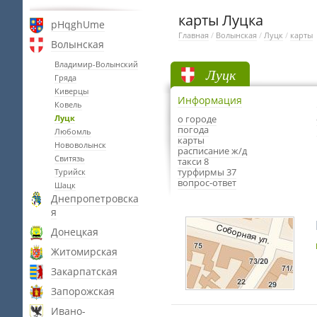
карты Луцка
pHqghUme
Главная
/
Волынская
/
Луцк
/
карты
Волынская
Владимир-Волынский
Луцк
Гряда
Киверцы
Информация
Ковель
Луцк
о городе
погода
Любомль
карты
Нововолынск
расписание ж/д
Свитязь
такси 8
турфирмы 37
Турийск
вопрос-ответ
Шацк
Днепропетровска
я
Донецкая
Житомирская
Закарпатская
Запорожская
Ивано-