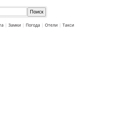
та
|
Замки
|
Погода
|
Отели
|
Такси