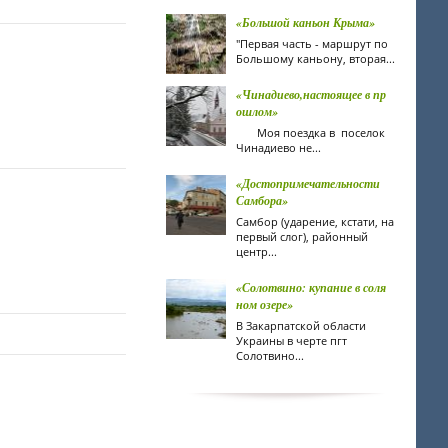
«Большой каньон Крыма»
"Первая часть - маршрут по
Большому каньону, вторая...
«Чинадиево,настоящее в пр
ошлом»
Моя поездка в поселок
Чинадиево не...
«Достопримечательности
Самбора»
Самбор (ударение, кстати, на
первый слог), районный
центр...
«Солотвино: купание в соля
ном озере»
В Закарпатской области
Украины в черте пгт
Солотвино...