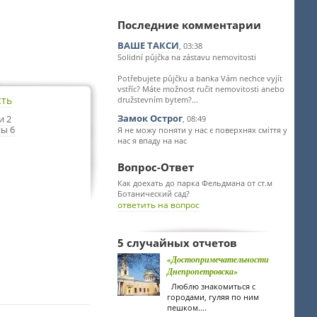
Последние комментарии
ВАШЕ ТАКСИ
, 03:38
Solidní půjčka na zástavu nemovitosti
Potřebujete půjčku a banka Vám nechce vyjít
vstříc? Máte možnost ručit nemovitosti anebo
сть
družstevním bytem?...
Замок Острог
и 2
, 08:49
ы 6
Я не можу поняти у нас є поверхнях сміття у
нас я впаду на нас
Вопрос-Ответ
Как доехать до парка Фельдмана от ст.м
Ботанический сад?
ответить на вопрос
5 случайных отчетов
«Достопримечательности
Днепропетровска»
Люблю знакомиться с
городами, гуляя по ним
пешком....