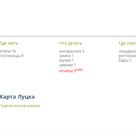
Где жить
Что делать
Где пое
отели 16
интересное 3
пиццери
гостиницы 8
замки 1
ресторан
музеи 1
бары 1
церкви 1
new
отчеты 5
Карта Луцка
Подробная информация