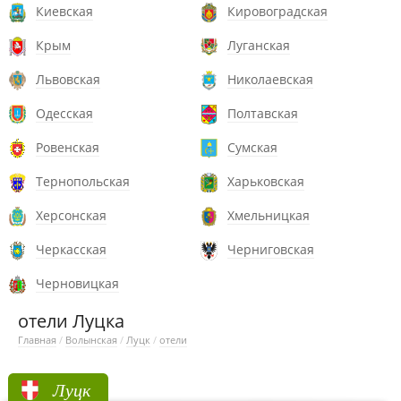
Киевская
Кировоградская
Крым
Луганская
Львовская
Николаевская
Одесская
Полтавская
Ровенская
Сумская
Тернопольская
Харьковская
Херсонская
Хмельницкая
Черкасская
Черниговская
Черновицкая
отели Луцка
Главная
/
Волынская
/
Луцк
/
отели
Луцк