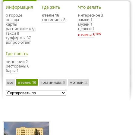
Информация
Где жить
Что делать
о городе
отели 16
интересное 3
погода
гостиницы 8
замки 1
карты
музеи 1
расписание ж/д
церкви 1
такси 8
new
отчеты 5
турфирмы 37
вопрос-ответ
Где поесть
пиццерии 2
рестораны 6
бары 1
все
отели
: 16
гостиницы
: 8
мотели
: 2