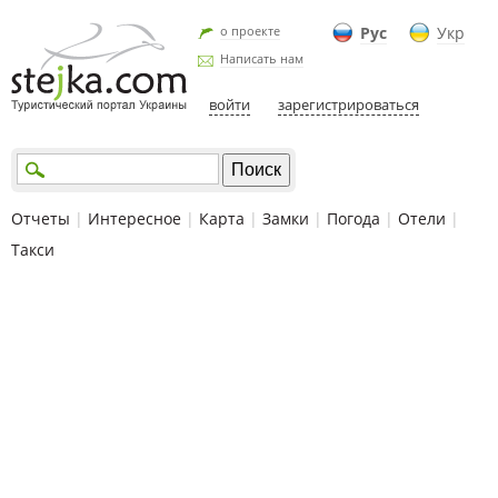
о проекте
Рус
Укр
Написать нам
войти
зарегистрироваться
Отчеты
|
Интересное
|
Карта
|
Замки
|
Погода
|
Отели
|
Такси