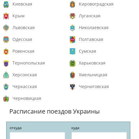
Киевская
Кировоградская
Крым
Луганская
Львовская
Николаевская
Одесская
Полтавская
Ровенская
Сумская
Тернопольская
Харьковская
Херсонская
Хмельницкая
Черкасская
Черниговская
Черновицкая
Расписание поездов Украины
откуда
куда