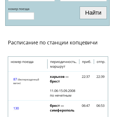
номер поезда
Расписание по станции копцевичи
номер поезда
периодичность,
приб.
отпр.
маршрут
харьков —
22:37
22:39
87
(беспересадочный
брест
вагон)
11.06-15.09.2008
по нечетным
брест —
06:47
06:53
130
симферополь