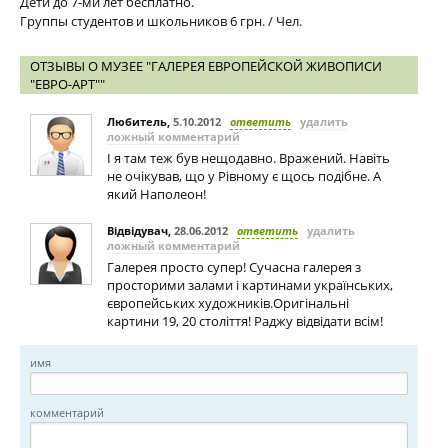
Дети до 7-ми лет бесплатно.
Группы студентов и школьников 6 грн. / Чел.
ОТЗЫВЫ О МУЗЕЕ "ГАЛЕРЕЯ ЕВРОПЕЙСКОЙ ЖИВОПИСИ
"ЕВРО-АРТ""
Любитель
,
5.10.2012
ответить
удалить
ложный комментарий
І я там теж був нещодавно. Вражений. Навіть
не очікував, що у Рівному є щось подібне. А
який Наполеон!
Відвідувач
,
28.06.2012
ответить
удалить
ложный комментарий
Галерея просто супер! Сучасна галерея з
просторими залами і картинами українських,
європейських художників.Оригінальні
картини 19, 20 століття! Раджу відвідати всім!
имя
комментарий