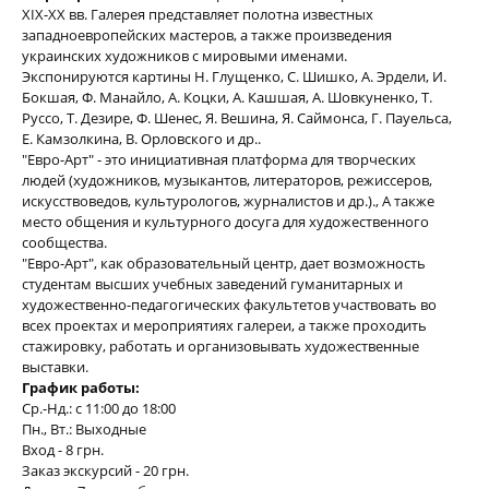
ХIX-XX вв. Галерея представляет полотна известных
западноевропейских мастеров, а также произведения
украинских художников с мировыми именами.
Экспонируются картины Н. Глущенко, С. Шишко, А. Эрдели, И.
Бокшая, Ф. Манайло, А. Коцки, А. Кашшая, А. Шовкуненко, Т.
Руссо, Т. Дезире, Ф. Шенес, Я. Вешина, Я. Саймонса, Г. Пауельса,
Е. Камзолкина, В. Орловского и др..
"Евро-Арт" - это инициативная платформа для творческих
людей (художников, музыкантов, литераторов, режиссеров,
искусствоведов, культурологов, журналистов и др.)., А также
место общения и культурного досуга для художественного
сообщества.
"Евро-Арт", как образовательный центр, дает возможность
студентам высших учебных заведений гуманитарных и
художественно-педагогических факультетов участвовать во
всех проектах и ​​мероприятиях галереи, а также проходить
стажировку, работать и организовывать художественные
выставки.
График работы:
Ср.-Нд.: с 11:00 до 18:00
Пн., Вт.: Выходные
Вход - 8 грн.
Заказ экскурсий - 20 грн.