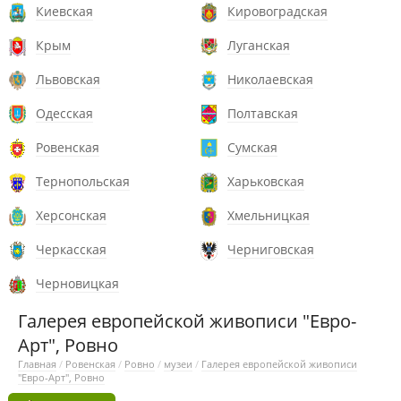
Киевская
Кировоградская
Крым
Луганская
Львовская
Николаевская
Одесская
Полтавская
Ровенская
Сумская
Тернопольская
Харьковская
Херсонская
Хмельницкая
Черкасская
Черниговская
Черновицкая
Галерея европейской живописи "Евро-
Арт", Ровно
Главная
/
Ровенская
/
Ровно
/
музеи
/
Галерея европейской живописи
"Евро-Арт", Ровно