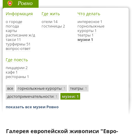
Ровно
Информация
Где жить
Что делать
о городе
отели 14
интересное 1
погода
гостиницы 2
горнолыжные
карты
курорты 1
расписание ж/д
театры 1
такси 11
музеи 1
турфирмы 51
вопрос-ответ
Где поесть
пиццерии 2
кафе 1
рестораны 1
все
горнолыжные курорты
: 1
театры
: 1
достопримечательности
: 1
музеи
: 1
показать все музеи Ровно
Галерея европейской живописи "Евро-