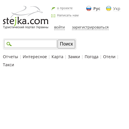
о проекте
Рус
Укр
Написать нам
войти
зарегистрироваться
Отчеты
|
Интересное
|
Карта
|
Замки
|
Погода
|
Отели
|
Такси