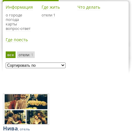
Информация
Где жить
Что делать
о городе
отели 1
погода
карты
вопрос-ответ
Где поесть
все
отели
: 1
Нива
, отель