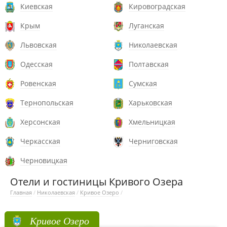
Киевская
Кировоградская
Крым
Луганская
Львовская
Николаевская
Одесская
Полтавская
Ровенская
Сумская
Тернопольская
Харьковская
Херсонская
Хмельницкая
Черкасская
Черниговская
Черновицкая
Отели и гостиницы Кривого Озера
Главная
/
Николаевская
/
Кривое Озеро
/
Кривое Озеро