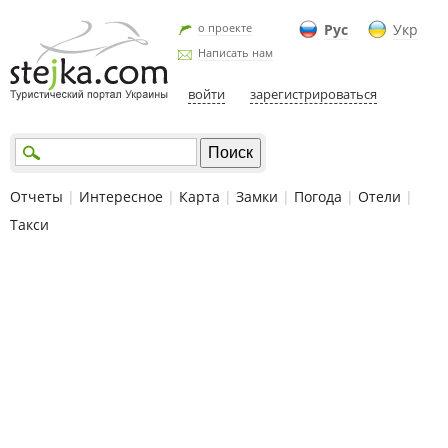
о проекте
Рус
Укр
Написать нам
войти
зарегистрироваться
Отчеты
|
Интересное
|
Карта
|
Замки
|
Погода
|
Отели
|
Такси