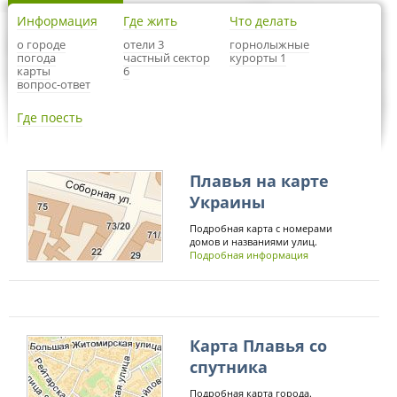
Информация
Где жить
Что делать
о городе
отели 3
горнолыжные
погода
частный сектор
курорты 1
карты
6
вопрос-ответ
Где поесть
Плавья на карте
Украины
Подробная карта с номерами
домов и названиями улиц.
Подробная информация
Карта Плавья со
спутника
Подробная карта города.