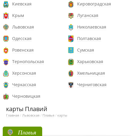
Киевская
Кировоградская
Крым
Луганская
Львовская
Николаевская
Одесская
Полтавская
Ровенская
Сумская
Тернопольская
Харьковская
Херсонская
Хмельницкая
Черкасская
Черниговская
Черновицкая
карты Плавий
Главная
/
Львовская
/
Плавья
/
карты
Плавья