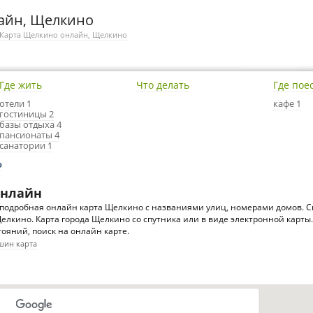
айн, Щелкино
Карта Щелкино онлайн, Щелкино
Где жить
Что делать
Где пое
отели 1
кафе 1
гостиницы 2
базы отдыха 4
пансионаты 4
санатории 1
о
онлайн
подробная онлайн карта Щелкино с названиями улиц, номерами домов. С
елкино. Карта города Щелкино со спутника или в виде электронной карты.
ояний, поиск на онлайн карте.
шин карта