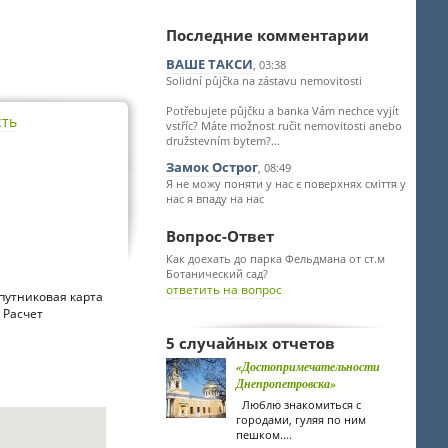
Последние комментарии
ВАШЕ ТАКСИ
, 03:38
Solidní půjčka na zástavu nemovitosti
Potřebujete půjčku a banka Vám nechce vyjít
сть
vstříc? Máte možnost ručit nemovitosti anebo
družstevním bytem?...
Замок Острог
, 08:49
Я не можу поняти у нас є поверхнях сміття у
нас я впаду на нас
Вопрос-Ответ
Как доехать до парка Фельдмана от ст.м
Ботанический сад?
ответить на вопрос
путниковая карта
 Расчет
5 случайных отчетов
«Достопримечательности
Днепропетровска»
Люблю знакомиться с
городами, гуляя по ним
пешком....