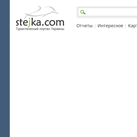
Отчеты
|
Интересное
|
Кар