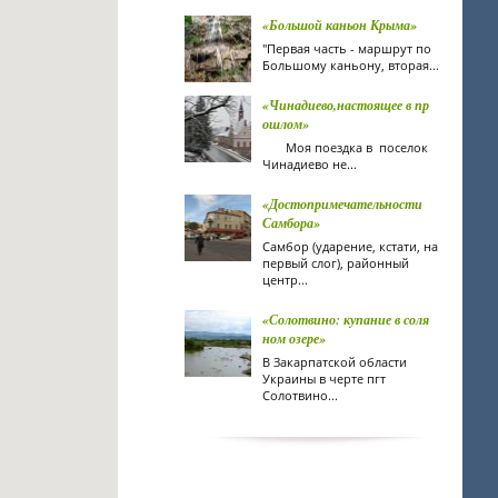
«Большой каньон Крыма»
"Первая часть - маршрут по
Большому каньону, вторая...
«Чинадиево,настоящее в пр
ошлом»
Моя поездка в поселок
Чинадиево не...
«Достопримечательности
Самбора»
Самбор (ударение, кстати, на
первый слог), районный
центр...
«Солотвино: купание в соля
ном озере»
В Закарпатской области
Украины в черте пгт
Солотвино...