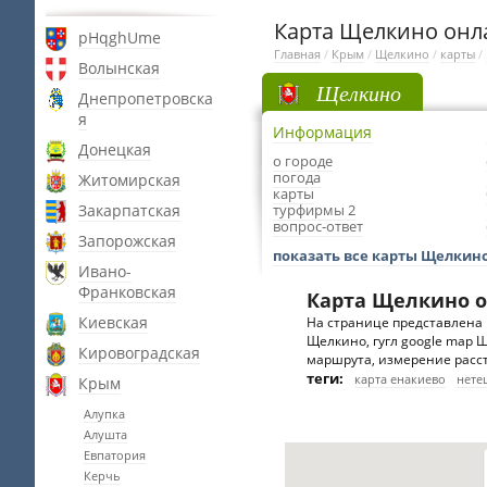
Карта Щелкино онл
pHqghUme
Главная
/
Крым
/
Щелкино
/
карты
/
Волынская
Щелкино
Днепропетровска
я
Информация
Донецкая
о городе
погода
Житомирская
карты
Закарпатская
турфирмы 2
вопрос-ответ
Запорожская
показать все карты Щелкин
Ивано-
Франковская
Карта Щелкино 
Киевская
На странице представлена 
Щелкино, гугл google map Щ
Кировоградская
маршрута, измерение расст
теги:
карта енакиево
нете
Крым
Алупка
Алушта
Евпатория
Керчь