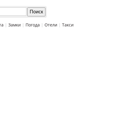
та
|
Замки
|
Погода
|
Отели
|
Такси