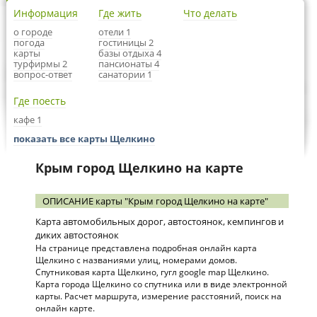
Информация
Где жить
Что делать
о городе
отели 1
погода
гостиницы 2
карты
базы отдыха 4
турфирмы 2
пансионаты 4
вопрос-ответ
санатории 1
Где поесть
кафе 1
показать все карты Щелкино
Крым город Щелкино на карте
ОПИСАНИЕ карты "Крым город Щелкино на карте"
Карта автомобильных дорог, автостоянок, кемпингов и
диких автостоянок
На странице представлена подробная онлайн карта
Щелкино с названиями улиц, номерами домов.
Спутниковая карта Щелкино, гугл google map Щелкино.
Карта города Щелкино со спутника или в виде электронной
карты. Расчет маршрута, измерение расстояний, поиск на
онлайн карте.