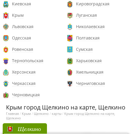
Киевская
Кировоградская
Крым
Луганская
Львовская
Николаевская
Одесская
Полтавская
Ровенская
Сумская
Тернопольская
Харьковская
Херсонская
Хмельницкая
Черкасская
Черниговская
Черновицкая
Крым город Щелкино на карте, Щелкино
Главная
/
Крым
/
Щелкино
/
карты
/
Крым город Щелкино на карте,
Щелкино
Щелкино