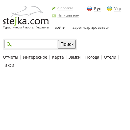
о проекте
Рус
Укр
Написать нам
войти
зарегистрироваться
Отчеты
|
Интересное
|
Карта
|
Замки
|
Погода
|
Отели
|
Такси