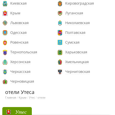
Киевская
Кировоградская
Крым
Луганская
Львовская
Николаевская
Одесская
Полтавская
Ровенская
Сумская
Тернопольская
Харьковская
Херсонская
Хмельницкая
Черкасская
Черниговская
Черновицкая
отели Утеса
Главная
/
Крым
/
Утес
/
отели
Утес