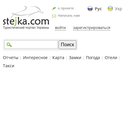
о проекте
Рус
Укр
Написать нам
войти
зарегистрироваться
Отчеты
|
Интересное
|
Карта
|
Замки
|
Погода
|
Отели
|
Такси