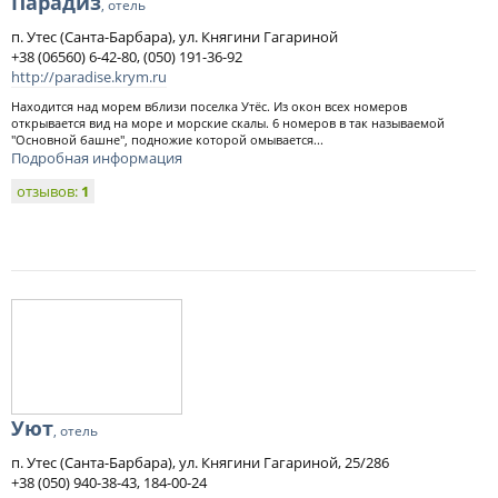
Парадиз
, отель
п. Утес (Санта-Барбара), ул. Княгини Гагариной
+38 (06560) 6-42-80, (050) 191-36-92
http://paradise.krym.ru
Находится над морем вблизи поселка Утёс. Из окон всех номеров
открывается вид на море и морские скалы. 6 номеров в так называемой
"Основной башне", подножие которой омывается...
Подробная информация
отзывов:
1
Уют
, отель
п. Утес (Санта-Барбара), ул. Княгини Гагариной, 25/286
+38 (050) 940-38-43, 184-00-24