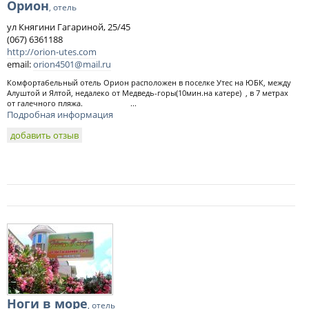
Орион
, отель
ул Княгини Гагариной, 25/45
(067) 6361188
http://orion-utes.com
email:
orion4501@mail.ru
Комфортабельный отель Орион расположен в поселке Утес на ЮБК, между
Алуштой и Ялтой, недалеко от Медведь-горы(10мин.на катере) , в 7 метрах
от галечного пляжа. ...
Подробная информация
добавить отзыв
Ноги в море
, отель