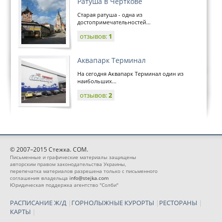
Ратуша в Черткове
Старая ратуша - одна из
достопримечательностей...
отзывов:
1
Аквапарк Терминал
На сегодня Аквапарк Терминал один из
наибольших...
отзывов:
2
© 2007–2015 Стежка. COM.
Письменные и графические материалы защищены
авторским правом законодательства Украины,
перепечатка материалов разрешена только с письменного
соглашения владельца
info@stejka.com
Юридическая поддержка агентство "Солби"
РАСПИСАНИЕ Ж/Д
|
ГОРНОЛЫЖНЫЕ КУРОРТЫ
|
РЕСТОРАНЫ
|
КАРТЫ
|