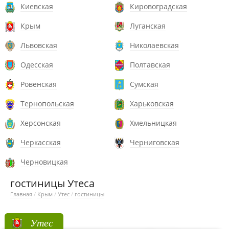
Киевская
Кировоградская
Крым
Луганская
Львовская
Николаевская
Одесская
Полтавская
Ровенская
Сумская
Тернопольская
Харьковская
Херсонская
Хмельницкая
Черкасская
Черниговская
Черновицкая
гостиницы Утеса
Главная
/
Крым
/
Утес
/
гостиницы
Утес