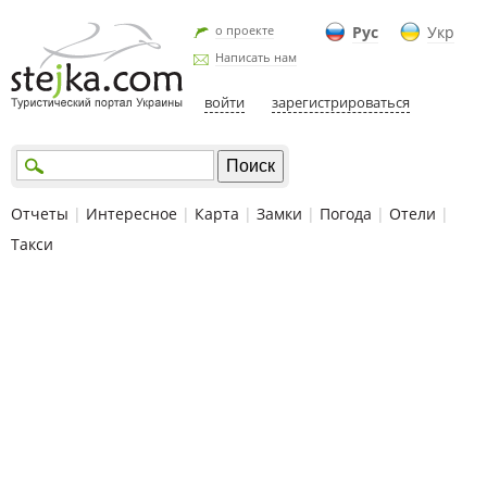
о проекте
Рус
Укр
Написать нам
войти
зарегистрироваться
Отчеты
|
Интересное
|
Карта
|
Замки
|
Погода
|
Отели
|
Такси