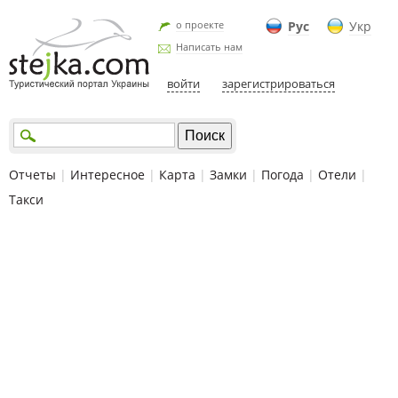
о проекте
Рус
Укр
Написать нам
войти
зарегистрироваться
Отчеты
|
Интересное
|
Карта
|
Замки
|
Погода
|
Отели
|
Такси