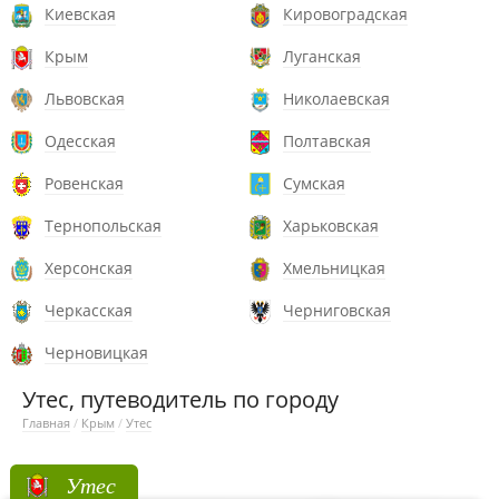
Киевская
Кировоградская
Крым
Луганская
Львовская
Николаевская
Одесская
Полтавская
Ровенская
Сумская
Тернопольская
Харьковская
Херсонская
Хмельницкая
Черкасская
Черниговская
Черновицкая
Утес, путеводитель по городу
Главная
/
Крым
/
Утес
Утес