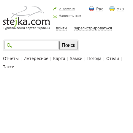
о проекте
Рус
Укр
Написать нам
войти
зарегистрироваться
Отчеты
|
Интересное
|
Карта
|
Замки
|
Погода
|
Отели
|
Такси