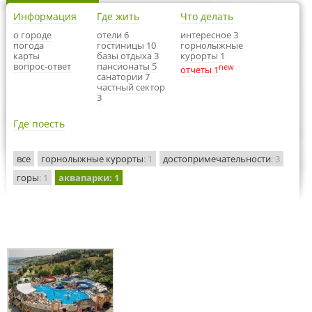
Информация
Где жить
Что делать
о городе
отели 6
интересное 3
погода
гостиницы 10
горнолыжные
карты
базы отдыха 3
курорты 1
вопрос-ответ
пансионаты 5
new
отчеты 1
санатории 7
частный сектор
3
Где поесть
все
горнолыжные курорты
: 1
достопримечательности
: 3
горы
: 1
аквапарки
: 1