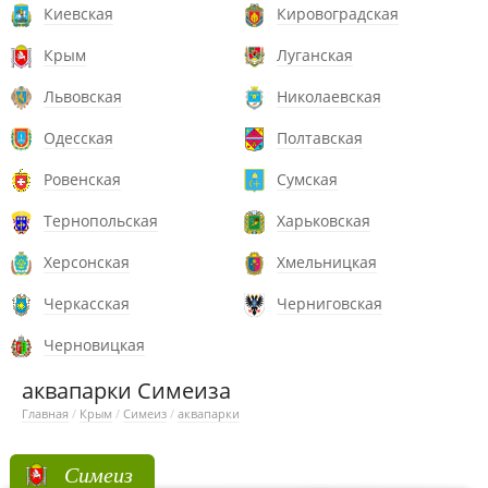
Киевская
Кировоградская
Крым
Луганская
Львовская
Николаевская
Одесская
Полтавская
Ровенская
Сумская
Тернопольская
Харьковская
Херсонская
Хмельницкая
Черкасская
Черниговская
Черновицкая
аквапарки Симеиза
Главная
/
Крым
/
Симеиз
/
аквапарки
Симеиз