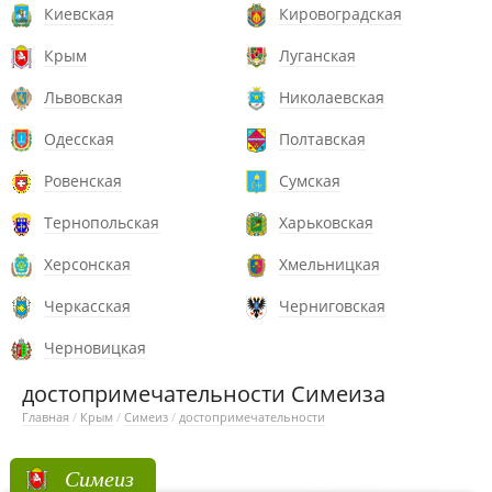
Киевская
Кировоградская
Крым
Луганская
Львовская
Николаевская
Одесская
Полтавская
Ровенская
Сумская
Тернопольская
Харьковская
Херсонская
Хмельницкая
Черкасская
Черниговская
Черновицкая
достопримечательности Симеиза
Главная
/
Крым
/
Симеиз
/
достопримечательности
Симеиз