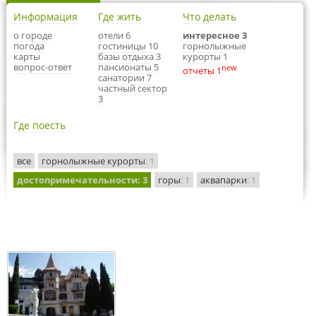
Информация
Где жить
Что делать
о городе
отели 6
интересное 3
погода
гостиницы 10
горнолыжные
карты
базы отдыха 3
курорты 1
вопрос-ответ
пансионаты 5
new
отчеты 1
санатории 7
частный сектор
3
Где поесть
все
горнолыжные курорты
: 1
достопримечательности
: 3
горы
: 1
аквапарки
: 1