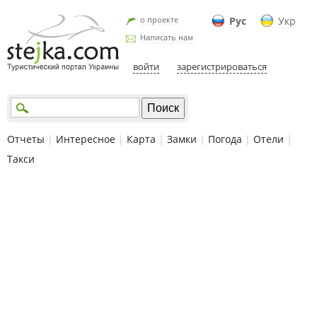
о проекте
Рус
Укр
Написать нам
войти
зарегистрироваться
Отчеты
|
Интересное
|
Карта
|
Замки
|
Погода
|
Отели
|
Такси