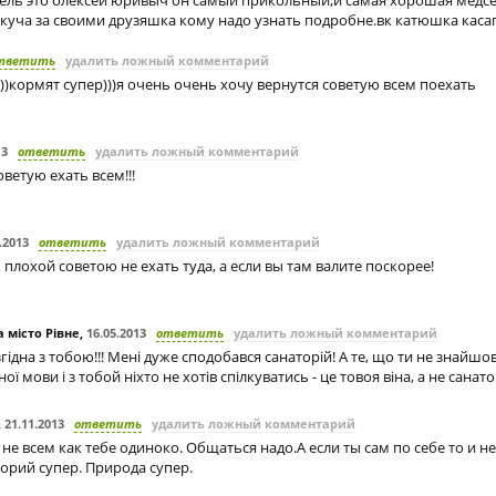
ель это олексей юривыч он самый прикольный,и самая хорошая медсе
скуча за своими друзяшка кому надо узнать подробне.вк катюшка каса
тветить
удалить ложный комментарий
))кормят супер)))я очень очень хочу вернутся советую всем поехать
13
ответить
удалить ложный комментарий
оветую ехать всем!!!
.2013
ответить
удалить ложный комментарий
плохой советою не ехать туда, а если вы там валите поскорее!
 місто Рівне
,
16.05.2013
ответить
удалить ложный комментарий
згідна з тобою!!! Мені дуже сподобався санаторій! А те, що ти не знайшов
ної мови і з тобой ніхто не хотів спілкуватись - це товоя віна, а не санатор
,
21.11.2013
ответить
удалить ложный комментарий
 не всем как тебе одиноко. Общаться надо.А если ты сам по себе то и не
орий супер. Природа супер.