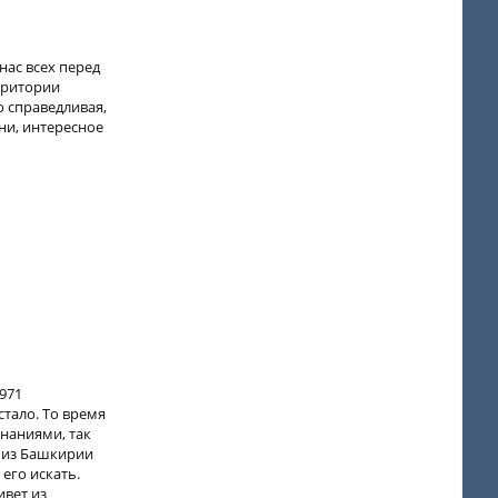
нас всех перед
ерритории
о справедливая,
ни, интересное
971
тало. То время
наниями, так
, из Башкирии
 его искать.
ивет из