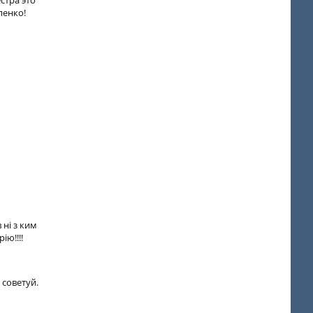
стра это
пенко!
 ні з ким
ію!!!!
 советуй.