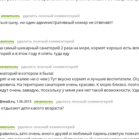
ответить
удалить ложный комментарий
ться сыну, ни один административный номер не отвечвет!
тветить
удалить ложный комментарий
а самый шикарный санаторий 2 раза на море, кормят хорошо есть вся
орий и в этом году я опять туда еду
ответить
удалить ложный комментарий
наторий в котором я была!
дрят и не жалею ни о чем:) Тут вкусно кормят и лучшие воспитатели. О
ровича. На територии санатория очень красиво. К морю близко, поэт
о едут очень завидую, поскольку у меня уже нет такой возможности. Уд
@mail.ru
,
1.06.2013
ответить
удалить ложный комментарий
 отдыхают дети какого возраста?
тветить
удалить ложный комментарий
равилось,зато очень много друзей и любимый парень,советую поеха