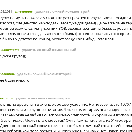
.08.2021
ответить
удалить ложный комментарий
дело но чуть позже 82-83 год, как раз Брежнев представился, посадили 
изором, сие действо наблюдать, веселуха для детей) Да она жила на т
ория за всем следила, участник ВОВ, здравая женщина была, суровая н
ми охламонами глаз да глаз нужен был), фото еще остались того време
 было ну детство конечно), может заеду как-нибудь в те края
ответить
удалить ложный комментарий
о дуже круто)))
тветить
удалить ложный комментарий
 не будет никого!
ветить
удалить ложный комментарий
лучшие времена и в очень хороших условиях. Не поверите, это 1970.1
е врачи, самое лучшее питание. Читая коментарии, анализирую, как с
сква" никогда не забываю, вспоминаю с теплотой и хорошими воспоми
м было плохо. Может кто отзовется? Оля с Камчатки, Лена из Житомира
 Днепропетровска.В связи с тем, что это был отличный санаторий, стала
ем работникам того времени, многих уже и в живых нет, наверное.Пр