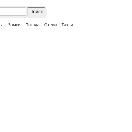
та
|
Замки
|
Погода
|
Отели
|
Такси