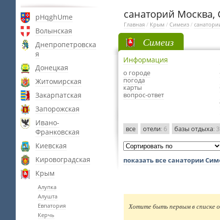
санаторий Москва,
pHqghUme
Главная
/
Крым
/
Симеиз
/
санатори
Волынская
Симеиз
Днепропетровска
я
Информация
Донецкая
о городе
погода
Житомирская
карты
Закарпатская
вопрос-ответ
Запорожская
Ивано-
все
отели
: 6
базы отдыха
: 3
Франковская
Киевская
Кировоградская
показать все санатории Сим
Крым
Алупка
Алушта
Евпатория
Хотите быть первым в списке о
Керчь