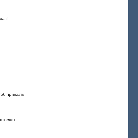
хал!
тоб приехать
хотелось