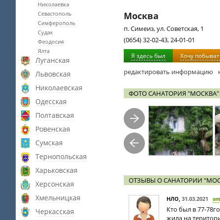
Николаевка
Севастополь
Москва
Симферополь
п. Симеиз, ул. Советская, 1
Судак
(0654) 32-02-43, 24-01-01
Феодосия
Ялта
Я здесь был
Хочу побыват
Луганская
редактировать информацию
Львовская
Николаевская
ФОТО САНАТОРИЯ "МОСКВА"
Одесская
Полтавская
Ровенская
Сумская
Тернопольская
Харьковская
ОТЗЫВЫ О САНАТОРИИ "МОС
Херсонская
Хмельницкая
НЛО
,
31.03.2021
о
Кто был в 77-78г
Черкасская
жила на територ