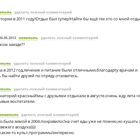
етить
удалить ложный комментарий
атории в 2011 году!Отдых был супер!Найти бы ещё тех кто со мной отды
26.05.2013
ответить
удалить ложный комментарий
аком заезде??
етить
удалить ложный комментарий
ва в 2012 год,лечение и питание были отличными,благодарty врачам и
 бы найти друзей по отряду.отзовитесь.
етить
удалить ложный комментарий
наторий крассный!мы с друзьями отдыхали в августе.очень жду лета ч
ывые воспетатели.
ответить
удалить ложный комментарий
о,была зимой в 2004.понравилос!на счет еды уже не помню,но кушать 
вежего воздуха))))
какие-то культ.программы!интересно.