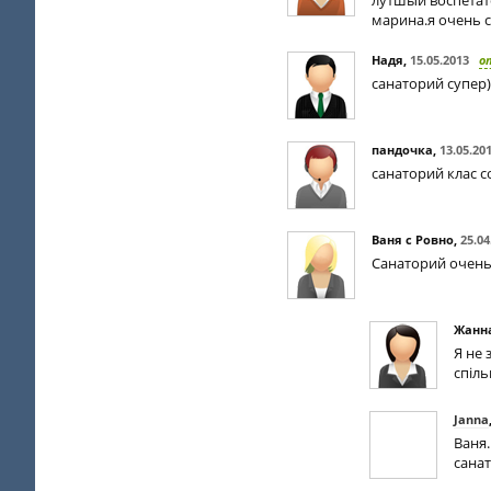
лутшый воспетат
марина.я очень 
Надя
,
15.05.2013
о
санаторий супер)
пандочка
,
13.05.20
санаторий клас с
Ваня с Ровно
,
25.04
Санаторий очень 
Жанна
Я не 
спіль
Janna
Ваня.
санат