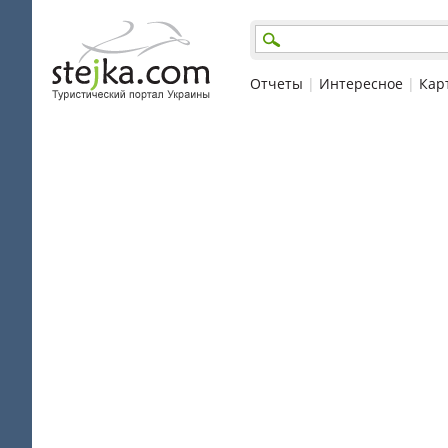
Отчеты
|
Интересное
|
Кар