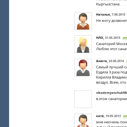
Кыргызстана.
Наталья
,
7.08.2015
Не могу дозвони
НЛО
,
31.05.2015
о
Санаторий Москв
Люблю этот санат
Анюта
,
24.06.2014
Самый лучший са
Ездила 3 раза по
Кирилла Владими
воздух. Всем, кт
vikademyanchuk98
в этом санатории
катя
,
19.05.2013
о
мне неочень пон