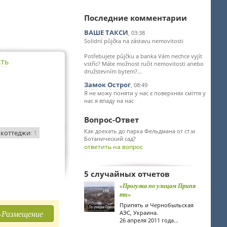
Последние комментарии
ВАШЕ ТАКСИ
, 03:38
Solidní půjčka na zástavu nemovitosti
Potřebujete půjčku a banka Vám nechce vyjít
сть
vstříc? Máte možnost ručit nemovitosti anebo
družstevním bytem?...
Замок Острог
, 08:49
Я не можу поняти у нас є поверхнях сміття у
нас я впаду на нас
Вопрос-Ответ
Как доехать до парка Фельдмана от ст.м
коттеджи
: 1
Ботанический сад?
ответить на вопрос
5 случайных отчетов
«Прогулка по улицам Припя
ти»
Припять и Чернобыльская
-Размещение
АЭС, Украина.
26 апреля 2011 года...