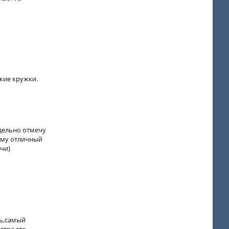
кие кружки.
тдельно отмечу
ому отличный
ачи)
ть,самый