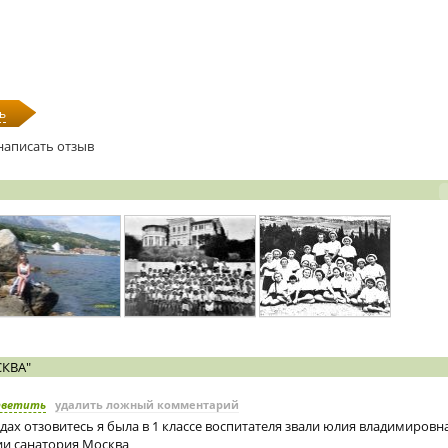
ь
написать отзыв
КВА"
тветить
удалить ложный комментарий
одах отзовитесь я была в 1 классе воспитателя звали юлия владимиров
ии санатория Москва