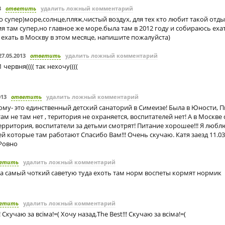
3
ответить
удалить ложный комментарий
 супер)море,солнце,пляж,чистый воздух, для тех кто любит такой отды
я там супер,но главное же море.была там в 2012 году и собираюсь ехат
 ехать в Москву в этом месяце, напишите пожалуйста)
27.05.2013
ответить
удалить ложный комментарий
 1 червня(((( так нехочу((((
013
ответить
удалить ложный комментарий
ому- это единственный детский санаторий в Симеизе! Была в Юности, 
 там не там нет , територия не охраняется, воспитателей нет! А в Москв
ерритория, воспитатели за детьми смотрят! Питание хорошее!!! Я любл
й которые там работают Спасибо Вам!!! Очень скучаю. Катя заезд 11.03
 Ровно
етить
удалить ложный комментарий
а самый чоткий саветую туда ехоть там норм воспеты кормят нормик
етить
удалить ложный комментарий
! Скучаю за всіма!=( Хочу назад.The Best!!! Скучаю за всіма!=(