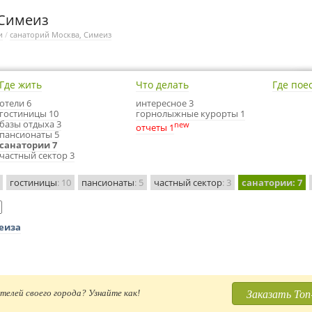
 Симеиз
и
/
санаторий Москва, Симеиз
Где жить
Что делать
Где пое
отели 6
интересное 3
гостиницы 10
горнолыжные курорты 1
базы отдыха 3
new
отчеты 1
пансионаты 5
санатории 7
частный сектор 3
гостиницы
: 10
пансионаты
: 5
частный сектор
: 3
санатории
: 7
еиза
Заказать Топ
телей своего города? Узнайте как!