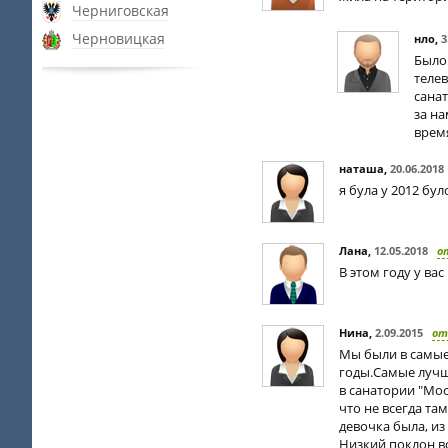
Черниговская
Черновицкая
нло
,
3
Было 
телев
санат
за на
время
наташа
,
20.06.2018
я була у 2012 бул
Лана
,
12.05.2018
о
В этом году у вас
Нина
,
2.09.2015
от
Мы были в самые 
годы.Самые лучши
в санатории "Мо
что не всегда та
девочка была, из
Низкий поклон вс