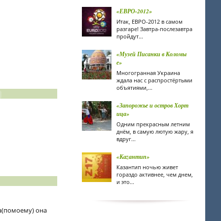
«ЕВРО-2012»
Итак, ЕВРО-2012 в самом
разгаре! Завтра-послезавтра
пройдут...
«Музей Писанки в Коломы
е»
Многогранная Украина
ждала нас с распростёртыми
объятиями,...
«Запорожье и остров Хорт
ица»
Одним прекрасным летним
днём, в самую лютую жару, я
вдруг...
«Каzантип»
Казантип ночью живет
гораздо активнее, чем днем,
и это...
на(помоему) она