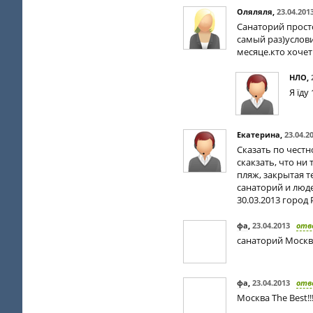
Оляляля
,
23.04.201
Санаторий просто
самый раз)услови
месяце.кто хочет
НЛО
,
Я їду
Екатерина
,
23.04.2
Сказать по честн
скакзать, что ни
пляж, закрытая т
санаторий и люде
30.03.2013 город
фа
,
23.04.2013
отв
санаторий Москв
фа
,
23.04.2013
отв
Москва The Best!!