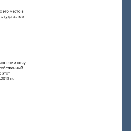
х это место в
ь туда в этом
Пионере и хочу
е собственный
ю этот
.2013 по