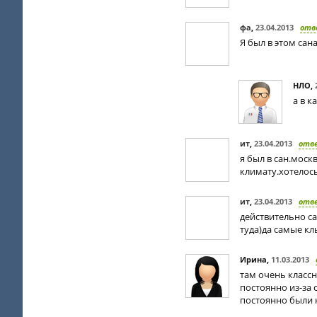
фа
,
23.04.2013
отв
Я был в этом сан
НЛО
,
а в к
ит
,
23.04.2013
отв
я был в сан.моск
климату.хотелось
ит
,
23.04.2013
отв
действительно са
туда)да самые кл
Ирина
,
11.03.2013
там очень классн
постоянно из-за с
постоянно были 