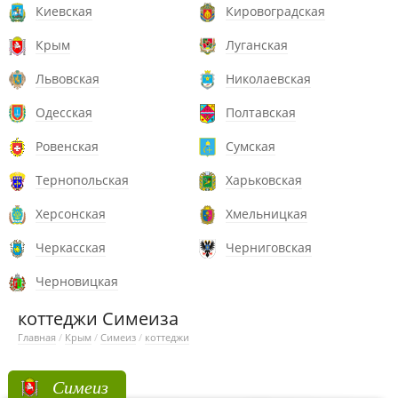
Киевская
Кировоградская
Крым
Луганская
Львовская
Николаевская
Одесская
Полтавская
Ровенская
Сумская
Тернопольская
Харьковская
Херсонская
Хмельницкая
Черкасская
Черниговская
Черновицкая
коттеджи Симеиза
Главная
/
Крым
/
Симеиз
/
коттеджи
Симеиз