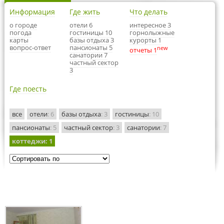
Информация
Где жить
Что делать
о городе
отели 6
интересное 3
погода
гостиницы 10
горнолыжные
карты
базы отдыха 3
курорты 1
вопрос-ответ
пансионаты 5
new
отчеты 1
санатории 7
частный сектор
3
Где поесть
все
отели
: 6
базы отдыха
: 3
гостиницы
: 10
пансионаты
: 5
частный сектор
: 3
санатории
: 7
коттеджи
: 1