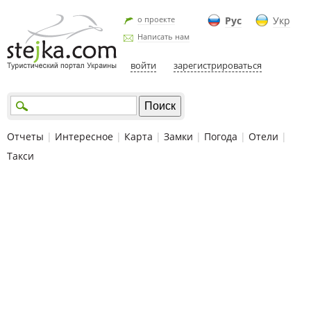
о проекте
Рус
Укр
Написать нам
войти
зарегистрироваться
Отчеты
|
Интересное
|
Карта
|
Замки
|
Погода
|
Отели
|
Такси