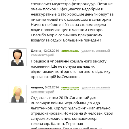
специалист медсестра физпроцедур. Питание
очень плохое ! Официантки недобрые и
неаккуратные. Зато хорошие деньги берут за
питание людей не отдыхающих в санатории
Ничего не боятся ! У нас за столом сидели
люди проживающие в частном секторе.
Спасибо морю'солнышку прекрасному
воздуху за отдых! Больше не приедем !
Олена
,
12.02.2014
ответить
удалить ложный
комментарий
Працюю в управлінні соціального захисту
населення. Ще не почула від наших
відпочиваючих ні одного поганого відклику
про санаторій ім.Семашко.
льдина
,
5.02.2014
ответить
удалить ложный
комментарий
Отдыхал летом 2013г.Санаторий для
инвалидов войны, чернобыльцев и др.
льготников. Корпус "Дельфин" - капитально
отремонтирован. Номера на 3- человек. Свой
санузел, холодильник, кондиционер,
телевизор, балкон. Персонал
доброжелателен. Еда в столовой хоть и