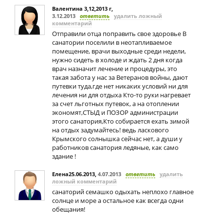
Валентина 3,12,2013 г
,
3.12.2013
ответить
удалить ложный
комментарий
Отправили отца поправить свое здоровье В
санатории поселили в неотапливаемое
помещение, врачи выходные среди недели,
нужно сидеть в холоде и ждать 2 дня когда
врач назначит лечение и процедуры, это
такая забота у нас за Ветеранов войны, дают
путевки туда,где нет никаких условий ни для
лечения ни для отдыха Кто-то руки нагревает
за счет льготных путевок, а на отоплении
экономят,СТЫД и ПОЗОР администрации
этого санатория,Кто собирается ехать зимой
на отдых задумайтесь! ведь ласкового
Крымского солнышка сейчас нет, а души у
работников санатория ледяные, как само
здание !
Елена25.06.2013
,
4.07.2013
ответить
удалить
ложный комментарий
санаторий семашко одыхать неплохо главное
солнце и море а остальное как всегда одни
обещания!