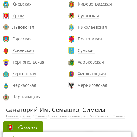
Киевская
Кировоградская
Крым
Луганская
Львовская
Николаевская
Одесская
Полтавская
Ровенская
Сумская
Тернопольская
Харьковская
Херсонская
Хмельницкая
Черкасская
Черниговская
Черновицкая
санаторий Им. Семашко, Симеиз
Главная
/
Крым
/
Симеиз
/
санатории
/
санаторий Им. Семашко, Симеиз
Симеиз