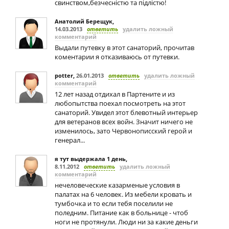
свинством,безчесністю та підлістю!
Анатолий Берещук
,
14.03.2013
ответить
удалить ложный
комментарий
Выдали путевку в этот санаторий, прочитав
коментарии я отказиваюсь от путевки.
potter
,
26.01.2013
ответить
удалить ложный
комментарий
12 лет назад отдихал в Партените и из
любопытства поехал посмотреть на этот
санаторий. Увидел этот блевотный интерьер
для ветеранов всех войн. Значит ничего не
изменилось, зато Червонописский герой и
генерал...
я тут выдержала 1 день
,
8.11.2012
ответить
удалить ложный
комментарий
нечеловеческие казарменые условия в
палатах на 6 человек. Из мебели кровать и
тумбочка и то если тебя поселили не
поледним. Питание как в больнице - чтоб
ноги не протянули. Люди ни за какие деньги