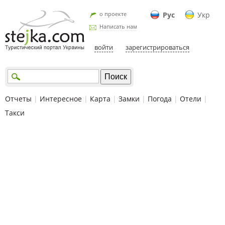
о проекте
Рус
Укр
Написать нам
войти
зарегистрироваться
Отчеты
|
Интересное
|
Карта
|
Замки
|
Погода
|
Отели
|
Такси