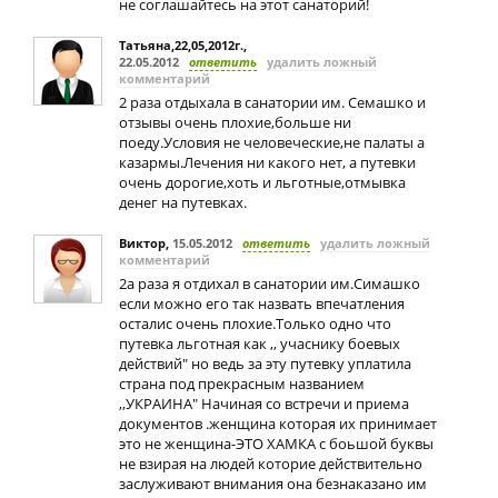
не соглашайтесь на этот санаторий!
Татьяна,22,05,2012г.
,
22.05.2012
ответить
удалить ложный
комментарий
2 раза отдыхала в санатории им. Семашко и
отзывы очень плохие,больше ни
поеду.Условия не человеческие,не палаты а
казармы.Лечения ни какого нет, а путевки
очень дорогие,хоть и льготные,отмывка
денег на путевках.
Виктор
,
15.05.2012
ответить
удалить ложный
комментарий
2а раза я отдихал в санатории им.Симашко
если можно его так назвать впечатления
осталис очень плохие.Только одно что
путевка льготная как ,, учаснику боевых
действий" но ведь за эту путевку уплатила
страна под прекрасным названием
,,УКРАИНА" Начиная со встречи и приема
документов .женщина которая их принимает
это не женщина-ЭТО ХАМКА с боьшой буквы
не взирая на людей которие действительно
заслуживают внимания она безнаказано им