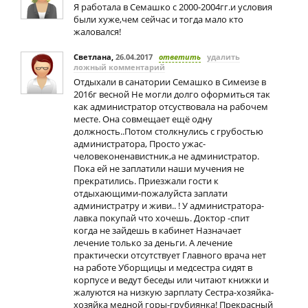
Я работала в Семашко с 2000-2004гг.и условия
были хуже,чем сейчас и тогда мало кто
жаловался!
Светлана
,
26.04.2017
ответить
удалить
ложный комментарий
Отдыхали в санатории Семашко в Симеизе в
2016г весной Не могли долго оформиться так
как администратор отсуствовала на рабочем
месте. Она совмещает ещё одну
должность..Потом столкнулись с грубостью
администратора, Просто ужас-
человеконенавистник,а не администратор.
Пока ей не заплатили наши мучения не
прекратились. Приезжали гости к
отдыхающими-пожалуйста заплати
администратру и живи.. ! У администратора-
лавка покупай что хочешь. Доктор -спит
когда не зайдешь в кабинет Назначает
лечение только за деньги. А лечение
практически отсутствует Главного врача нет
на работе Уборщицы и медсестра сидят в
корпусе и ведут беседы или читают книжки и
жалуются на низкую зарплату Сестра-хозяйка-
хозяйка медной горы-грубиянка! Прекрасный