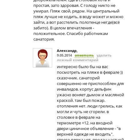
простая, зато здоровая. С голоду никто не
умирал. Пляж свой, рядом. На центральный
пляж лучше не ходить, в воду может и можно
зайти, а вот расстелить полотенце негде(всё
забито). В целом впечатления -
положительное. Спасибо работникам
санатория.
Александр
,
9.05.2014
ответить
удалить
ложный комментарий
интересно было бы на вас
посмотреть на пляже в феврале ))
сказочник. санаторий
совершенно не приспособлен для
инвалидов. корпус дельфин
ужасно воняет дымом и масляной
краской. там был пожар.
отопления нет. люди грелись, как
могли и чуть не сгорели. в
столовке в феврале на
термометре +12. на входной
двери циничное объявление - "в
верхней одежде не входить".
своего пляжа нет. продан частной