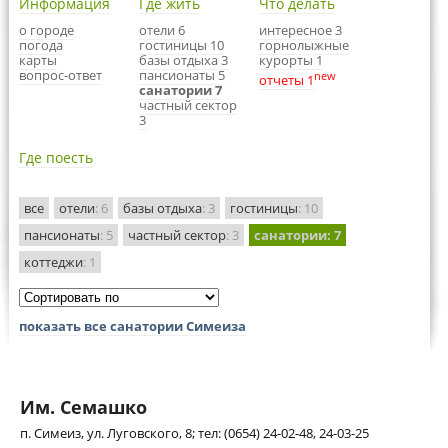
Информация
Где жить
Что делать
о городе
отели 6
интересное 3
погода
гостиницы 10
горнолыжные
карты
базы отдыха 3
курорты 1
вопрос-ответ
пансионаты 5
new
отчеты 1
санатории 7
частный сектор
3
Где поесть
все
отели
: 6
базы отдыха
: 3
гостиницы
: 10
пансионаты
: 5
частный сектор
: 3
санатории
: 7
коттеджи
: 1
показать все санатории Симеиза
Им. Семашко
п. Симеиз, ул. Луговского, 8; тел: (0654) 24-02-48, 24-03-25