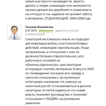
хамит,она просто ненавидит их .вместо
думать о людях ,инвалидах они занимаются
своими делами все деребанят.и новая власть
на которую я так надеялся не проявит заботу
о ветеранах. ОТДЫХАЮЩИЙ. 2004-2006года
Татьяна Ильинична
,
8.07.2010
ответить
удалить ложный
комментарий
Санаторий им.Семашко никак не подходит
для инвалидов войны, участников боевых
действий, инвалидов-чернобыльцев. Люди
заслуженные, а отношение к ним не
должное.Питание отвратительное, зато
работники столовой не
обижены.Администра- ция санатория
игнорирует жалобы ветеранов. В августе 2009
по телевидению показали всю правду о
хамском отношении к заслуженным
категориям населения. Не советую за
наличный расчёт останавливаться в данном
санатории. Хочется надеяться что новая
власть поменяет руководство и поменяет
отношение к ЛЮДЯМ, заслужившим
уважение.