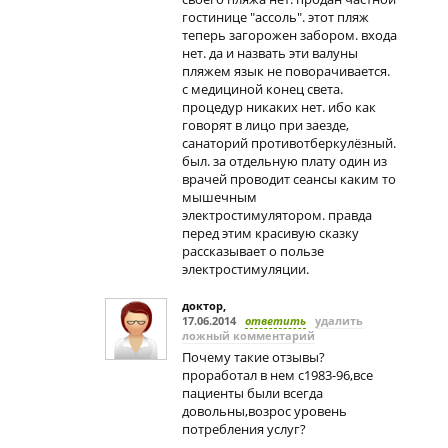
гостинице "ассоль". этот пляж
теперь загорожен забором. входа
нет. да и назвать эти валуны
пляжем язык не поворачивается.
с медициной конец света.
процедур никаких нет. ибо как
говорят в лицо при заезде,
санаторий противотберкулёзный.
был. за отдельную плату один из
врачей проводит сеансы каким то
мышечным
электростимулятором. правда
перед этим красивую сказку
рассказывает о пользе
электростимуляции.
доктор
,
17.06.2014
ответить
удалить
ложный комментарий
Почему такие отзывы?
проработал в нем с1983-96,все
пациенты были всегда
довольны,возрос уровень
потребления услуг?