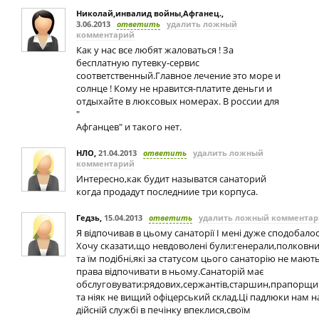
Николай,инвалид войны,Афганец.
,
3.06.2013
ответить
удалить ложный
комментарий
Как у нас все любят жаловаться ! За
бесплатную путевку-сервис
соответственный.Главное лечение это море и
солнце ! Кому не нравится-платите деньги и
отдыхайте в люксовых номерах. В россии для
"
Афганцев" и такого нет.
НЛО
,
21.04.2013
ответить
удалить ложный
комментарий
Интересно,как будит называтся санаторий
когда продадут последниие три корпуса.
Гедзь
,
15.04.2013
ответить
удалить ложный коммента
Я відпочивав в цьому санаторії І мені дуже сподобалос
Хочу сказати,що невдоволені були:генерали,полковн
та їм подібні,які за статусом цього санаторію не мают
права відпочивати в ньому.Санаторій має
обслуговувати:рядових,сержантів,старшин,прапорщик
та ніяк не вищий офіцерський склад.Ці падлюки нам н
дійсній службі в печінку впеклися,своїм