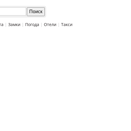
та
|
Замки
|
Погода
|
Отели
|
Такси