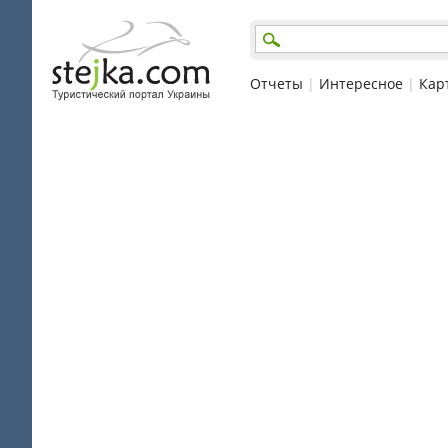
Отчеты
|
Интересное
|
Кар