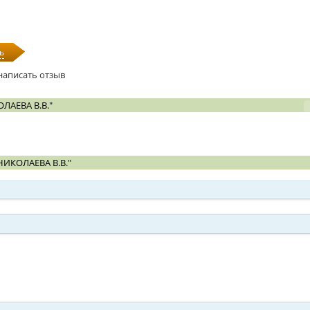
ь
написать отзыв
АЕВА В.В."
ИКОЛАЕВА В.В."