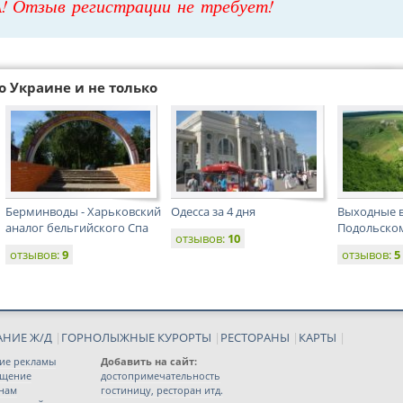
! Отзыв регистрации не требует!
о Украине и не только
Берминводы - Харьковский
Одесса за 4 дня
Выходные в
аналог бельгийского Спа
Подольско
отзывов:
10
отзывов:
9
отзывов:
5
АНИЕ Ж/Д
|
ГОРНОЛЫЖНЫЕ КУРОРТЫ
|
РЕСТОРАНЫ
|
КАРТЫ
|
ие рекламы
Добавить на сайт:
ещение
достопримечательность
 нам
гостиницу, ресторан итд.