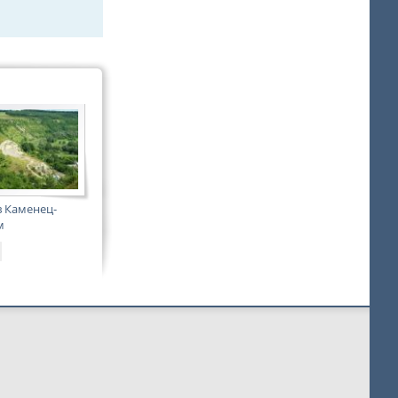
 Каменец-
м