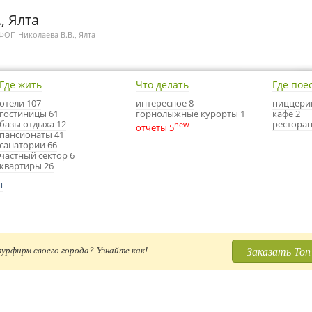
, Ялта
ФОП Николаева В.В., Ялта
Где жить
Что делать
Где пое
отели 107
интересное 8
пиццери
гостиницы 61
горнолыжные курорты 1
кафе 2
базы отдыха 12
ресторан
new
отчеты 5
пансионаты 41
санатории 66
частный сектор 6
квартиры 26
ы
Заказать Топ
урфирм своего города? Узнайте как!