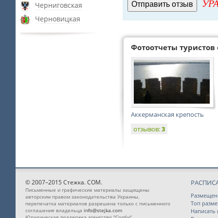
УРА
Черниговская
Черновицкая
Фотоотчеты туристов 
Аккерманская крепость
отзывов:
3
© 2007–2015 Стежка. COM.
РАСПИС
Письменные и графические материалы защищены
Размещен
авторским правом законодательства Украины,
Топ разм
перепечатка материалов разрешена только с письменного
соглашения владельца
info@stejka.com
Написать
Юридическая поддержка агентство "Солби"