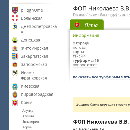
ФОП Николаева В.В.
pHqghUme
Главная
/
Крым
/
Ялта
/
турфирмы
/
Волынская
Ялта
Днепропетровска
я
Информация
Донецкая
о городе
погода
Житомирская
карты
Закарпатская
такси 4
турфирмы 16
Запорожская
вопрос-ответ
Ивано-
показать все турфирмы Ялт
Франковская
Киевская
Кировоградская
Крым
Хотите быть первым в списке т
Алупка
Алушта
ФОП Николаева В.В.
Евпатория
Керчь
ул. Васильева, 19