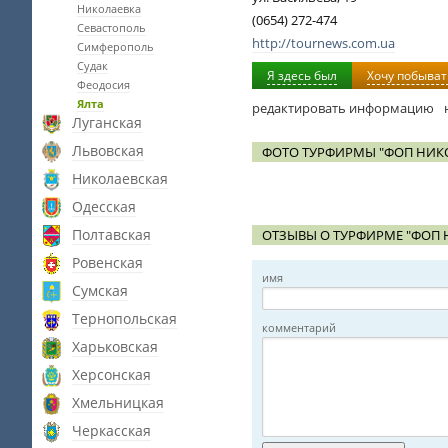
Николаевка
(0654) 272-474
Севастополь
http://tournews.com.ua
Симферополь
Судак
Я здесь был
Хочу побыват
Феодосия
Ялта
редактировать информацию
Луганская
Львовская
ФОТО ТУРФИРМЫ "ФОП НИКОЛ
Николаевская
Одесская
Полтавская
ОТЗЫВЫ О ТУРФИРМЕ "ФОП Н
Ровенская
имя
Сумская
Тернопольская
комментарий
Харьковская
Херсонская
Хмельницкая
Черкасская