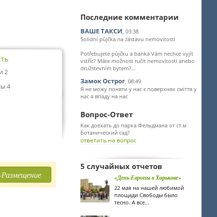
Последние комментарии
ВАШЕ ТАКСИ
, 03:38
Solidní půjčka na zástavu nemovitosti
Potřebujete půjčku a banka Vám nechce vyjít
сть
vstříc? Máte možnost ručit nemovitosti anebo
družstevním bytem?...
и 2
Замок Острог
, 08:49
ы 4
Я не можу поняти у нас є поверхнях сміття у
нас я впаду на нас
Вопрос-Ответ
Как доехать до парка Фельдмана от ст.м
Ботанический сад?
ответить на вопрос
5 случайных отчетов
-Размещение
«День Европы в Харькове»
22 мая на нашей любимой
площади Свободы было
тесно. А все...