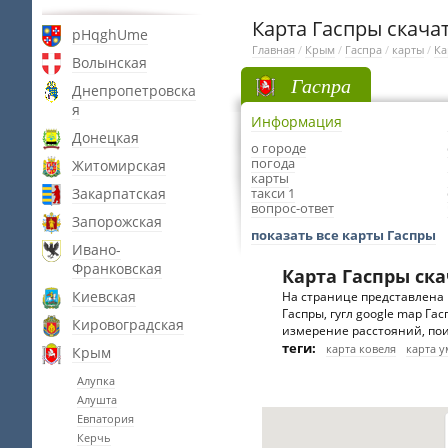
Карта Гаспры скачат
pHqghUme
Главная
/
Крым
/
Гаспра
/
карты
/
Ка
Волынская
Гаспра
Днепропетровска
я
Информация
Донецкая
о городе
погода
Житомирская
карты
Закарпатская
такси 1
вопрос-ответ
Запорожская
показать все карты Гаспры
Ивано-
Франковская
Карта Гаспры ск
Киевская
На странице представлена 
Гаспры, гугл google map Га
Кировоградская
измерение расстояний, пои
теги:
карта ковеля
карта 
Крым
Алупка
Алушта
Евпатория
Керчь