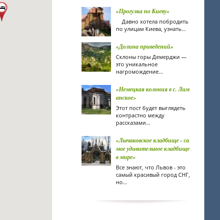
«Прогулка по Киеву»
Давно хотела побродить
по улицам Киева, узнать...
«Долина приведений»
Склоны горы Демерджи —
это уникальное
нагромождение...
«Немецкая колония в с. Лим
анское»
Этот пост будет выглядеть
контрастно между
рассказами...
«Лычаковское кладбище - са
мое удивительное кладбище
в мире»
Все знают, что Львов - это
самый красивый город СНГ,
но...