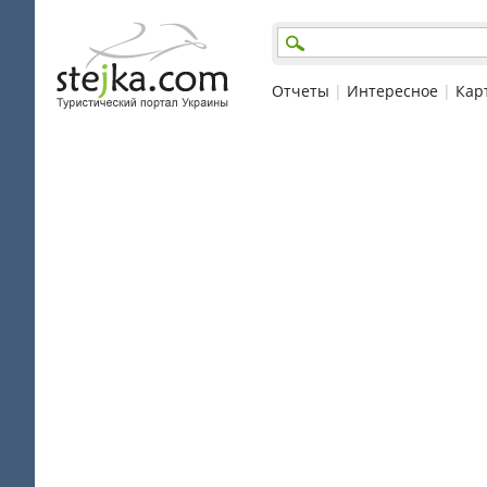
Отчеты
|
Интересное
|
Кар