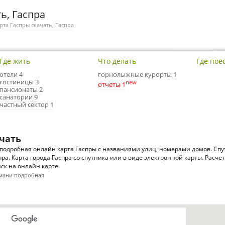
ь, Гаспра
рта Гаспры скачать, Гаспра
Где жить
Что делать
Где пое
отели 4
горнолыжные курорты 1
гостиницы 3
new
отчеты 1
пансионаты 2
санатории 9
частный сектор 1
ачать
подробная онлайн карта Гаспры с названиями улиц, номерами домов. Спу
спра. Карта города Гаспра со спутника или в виде электронной карты. Расче
ск на онлайн карте.
умани подробная