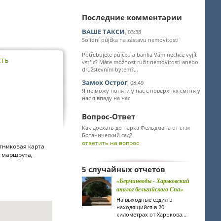
Последние комментарии
ВАШЕ ТАКСИ
, 03:38
Solidní půjčka na zástavu nemovitosti
Potřebujete půjčku a banka Vám nechce vyjít
сть
vstříc? Máte možnost ručit nemovitosti anebo
družstevním bytem?...
Замок Острог
, 08:49
Я не можу поняти у нас є поверхнях сміття у
нас я впаду на нас
Вопрос-Ответ
Как доехать до парка Фельдмана от ст.м
Ботанический сад?
ответить на вопрос
тниковая карта
т маршрута,
5 случайных отчетов
«Берминводы - Харьковский
аналог бельгийского Спа»
На выходные ездил в
находящийся в 20
километрах от Харькова...