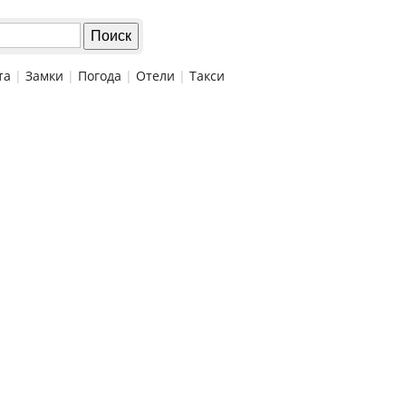
та
|
Замки
|
Погода
|
Отели
|
Такси