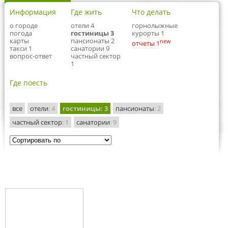
Информация
Где жить
Что делать
о городе
отели 4
горнолыжные
погода
гостиницы 3
курорты 1
карты
пансионаты 2
new
отчеты 1
такси 1
санатории 9
вопрос-ответ
частный сектор
1
Где поесть
все
отели
: 4
гостиницы
: 3
пансионаты
: 2
частный сектор
: 1
санатории
: 9