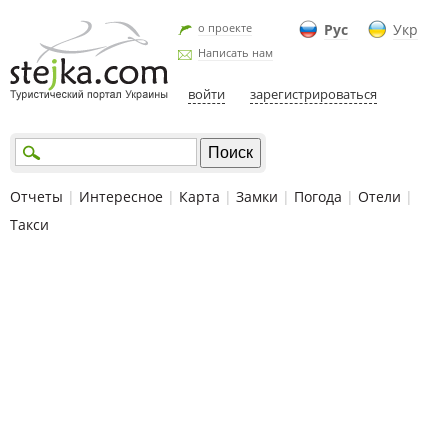
о проекте
Рус
Укр
Написать нам
войти
зарегистрироваться
Отчеты
|
Интересное
|
Карта
|
Замки
|
Погода
|
Отели
|
Такси