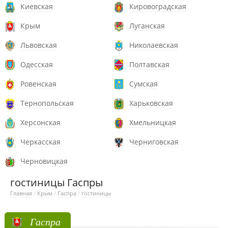
Киевская
Кировоградская
Крым
Луганская
Львовская
Николаевская
Одесская
Полтавская
Ровенская
Сумская
Тернопольская
Харьковская
Херсонская
Хмельницкая
Черкасская
Черниговская
Черновицкая
гостиницы Гаспры
Главная
/
Крым
/
Гаспра
/
гостиницы
Гаспра