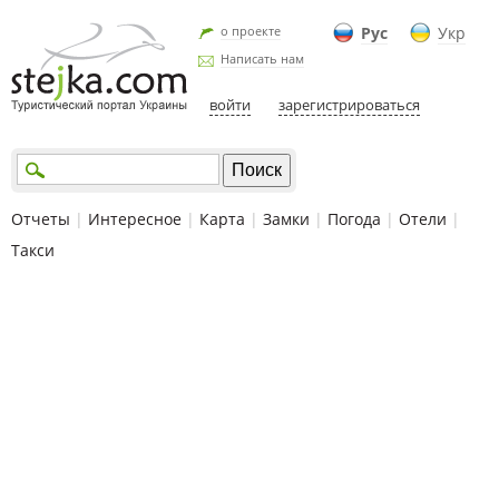
о проекте
Рус
Укр
Написать нам
войти
зарегистрироваться
Отчеты
|
Интересное
|
Карта
|
Замки
|
Погода
|
Отели
|
Такси