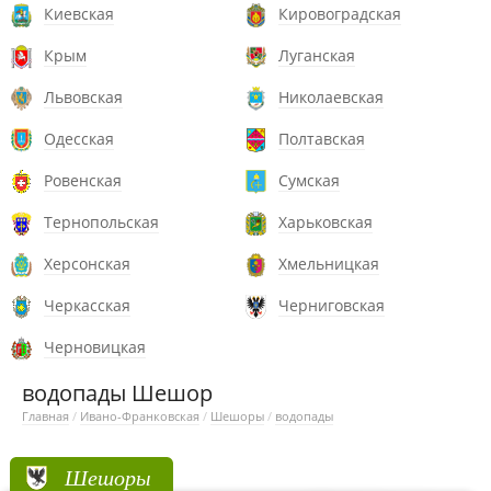
Киевская
Кировоградская
Крым
Луганская
Львовская
Николаевская
Одесская
Полтавская
Ровенская
Сумская
Тернопольская
Харьковская
Херсонская
Хмельницкая
Черкасская
Черниговская
Черновицкая
водопады Шешор
Главная
/
Ивано-Франковская
/
Шешоры
/
водопады
Шешоры