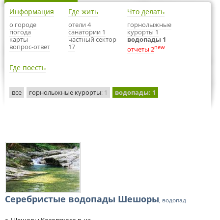
Информация
Где жить
Что делать
о городе
отели 4
горнолыжные
погода
санатории 1
курорты 1
карты
частный сектор
водопады 1
вопрос-ответ
17
new
отчеты 2
Где поесть
все
горнолыжные курорты
: 1
водопады
: 1
Серебристые водопады Шешоры
, водопад