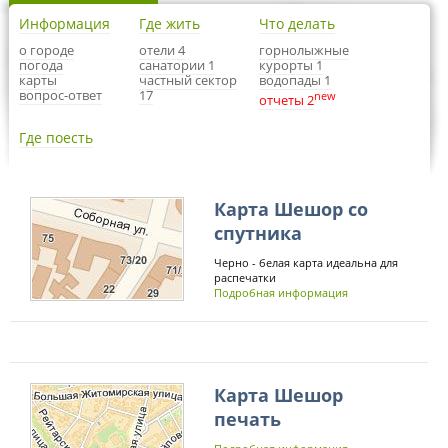
Информация
Где жить
Что делать
о городе
отели 4
горнолыжные
погода
санатории 1
курорты 1
карты
частный сектор
водопады 1
вопрос-ответ
17
new
отчеты 2
Где поесть
Карта Шешор со
спутника
Черно - белая карта идеальна для
распечатки
Подробная информация
Карта Шешор
печать