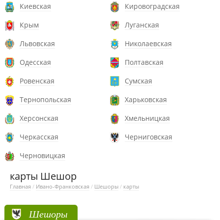
Киевская
Кировоградская
Крым
Луганская
Львовская
Николаевская
Одесская
Полтавская
Ровенская
Сумская
Тернопольская
Харьковская
Херсонская
Хмельницкая
Черкасская
Черниговская
Черновицкая
карты Шешор
Главная
/
Ивано-Франковская
/
Шешоры
/
карты
Шешоры