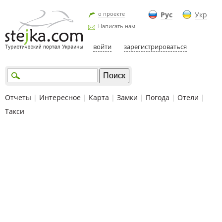
о проекте
Рус
Укр
Написать нам
войти
зарегистрироваться
Отчеты
|
Интересное
|
Карта
|
Замки
|
Погода
|
Отели
|
Такси