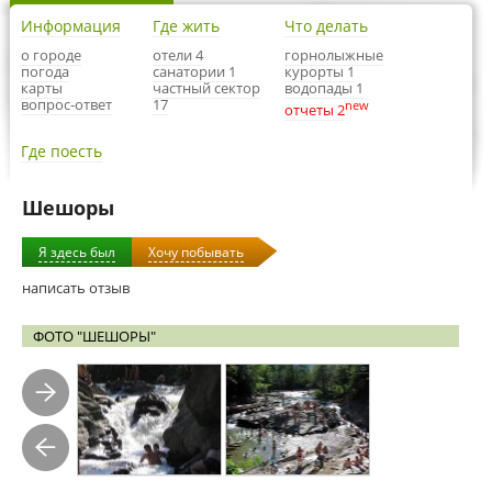
Информация
Где жить
Что делать
о городе
отели 4
горнолыжные
погода
санатории 1
курорты 1
карты
частный сектор
водопады 1
вопрос-ответ
17
new
отчеты 2
Где поесть
Шешоры
Я здесь был
Хочу побывать
написать отзыв
ФОТО "ШЕШОРЫ"