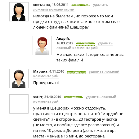
светлана
,
13.06.2011
ответить
удалить
ложный комментарий
никогда не была там ,но похоже что мои
предки от туда . скажите а много в этом селе
людей с фамилией шашора?
Андрій
,
16.03.2012
ответить
удалить
ложный комментарий
Не знаю таких. Історія села не знає
таких фамілій
Марина
,
4.11.2010
ответить
удалить ложный
комментарий
Прокурава ні
satirr
,
31.10.2010
ответить
удалить ложный
комментарий
у меня в Шешорах можно отдохнуть.
практически в центре, но так чтоб "мордой не
светить" :) - в стороне... 20 гектаров участка
(не моего, а вообще где все расположено) и
на них 10 домов. До реки (до пляжа, а в др.
места) меньше 15 мин, до ресторана,