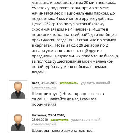
магазина и вообще, центра 20 мин пешком...
Участок у подножия горы, прямо от меня
начинается лес с Национальным парком. До
подъемника 4 км, и много других удобств...
Цена - 252 грн за полулюксовый (скажу
скромничая) дом на 4 человека. Ищите в
поисковиках "карпатский рай", да и вообще я
практически везде на 1-3 странице по отдыху
в карпатах... Новый Год с 29 декабря по 2
января уже занят, но есть ещё другие
праздники... недовольных пока что не было (а
за полгода существования моей маленькой
новой турбазы у меня побывало немало
людей...
Юля
,
31.08.2010
ответить
удалить ложный
комментарий
Шешори круті!:) Немає кращого села в
УКРАЇНІ! Завітайте до нас, і самі все
побачите:):):)
Наталья, 23.04.2010
,
23.04.2010
ответить
удалить ложный
комментарий
Шешоры - место замечательное,