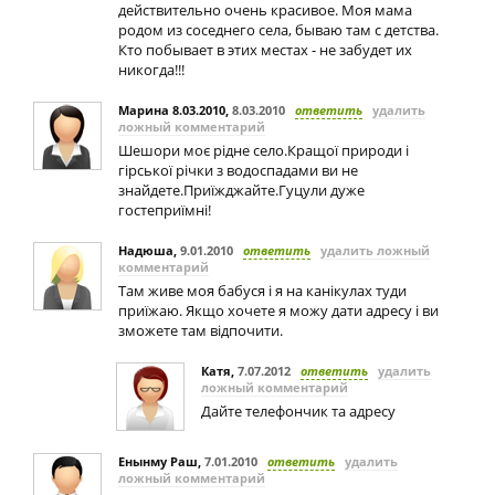
действительно очень красивое. Моя мама
родом из соседнего села, бываю там с детства.
Кто побывает в этих местах - не забудет их
никогда!!!
Марина 8.03.2010
,
8.03.2010
ответить
удалить
ложный комментарий
Шешори моє рідне село.Кращої природи і
гірської річки з водоспадами ви не
знайдете.Приїжджайте.Гуцули дуже
гостеприїмні!
Надюша
,
9.01.2010
ответить
удалить ложный
комментарий
Там живе моя бабуся і я на канікулах туди
приїжаю. Якщо хочете я можу дати адресу і ви
зможете там відпочити.
Катя
,
7.07.2012
ответить
удалить
ложный комментарий
Дайте телефончик та адресу
Енынму Раш
,
7.01.2010
ответить
удалить
ложный комментарий