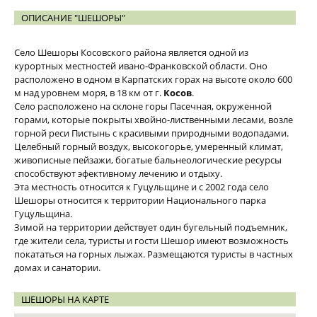
ОПИСАНИЕ "ШЕШОРЫ"
Село Шешоры Косовского района является одной из
курортных местностей ивано-Франковской области. Оно
расположено в одном в Карпатских горах на высоте около 600
м над уровнем моря, в 18 км от г.
Косов
.
Село расположено на склоне горы Пасечная, окруженной
горами, которые покрыты хвойно-лиственными лесами, возле
горной реси Пистынь с красивыми природными водопадами.
Целебный горный воздух, высокогорье, умеренный климат,
живописные пейзажи, богатые бальнеологические ресурсы
способствуют эфективному лечению и отдыху.
Эта местность относится к Гуцульщине и с 2002 года село
Шешоры относится к территории Национального парка
Гуцульщина.
Зимой на территории действует один бугельный подъемник,
где жители села, туристы и гости Шешор имеют возможность
покататься на горных лыжах. Размещаются туристы в частных
домах и санатории.
ШЕШОРЫ НА КАРТЕ