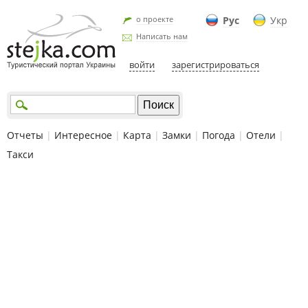
о проекте
Рус
Укр
Написать нам
войти
зарегистрироваться
Отчеты
|
Интересное
|
Карта
|
Замки
|
Погода
|
Отели
|
Такси