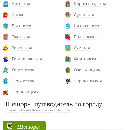
Киевская
Кировоградская
Крым
Луганская
Львовская
Николаевская
Одесская
Полтавская
Ровенская
Сумская
Тернопольская
Харьковская
Херсонская
Хмельницкая
Черкасская
Черниговская
Черновицкая
Шешоры, путеводитель по городу
Главная
/
Ивано-Франковская
/
Шешоры
Шешоры