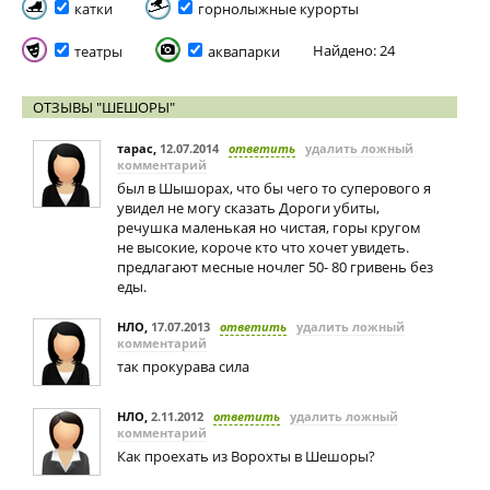
катки
горнолыжные курорты
Найдено: 24
театры
аквапарки
ОТЗЫВЫ "ШЕШОРЫ"
тарас
,
12.07.2014
ответить
удалить ложный
комментарий
был в Шышорах, что бы чего то суперового я
увидел не могу сказать Дороги убиты,
речушка маленькая но чистая, горы кругом
не высокие, короче кто что хочет увидеть.
предлагают месные ночлег 50- 80 гривень без
еды.
НЛО
,
17.07.2013
ответить
удалить ложный
комментарий
так прокурава сила
НЛО
,
2.11.2012
ответить
удалить ложный
комментарий
Как проехать из Ворохты в Шешоры?