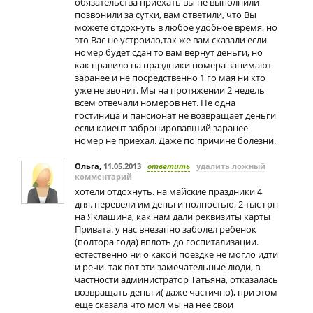
обязательства приехать вы не выполнили
позвонили за сутки, вам ответили, что Вы
можете отдохнуть в любое удобное время, но
это Вас не устроило,так же вам сказали если
номер будет сдан то вам вернут деньги, но
как правило на праздники номера занимают
заранее и не посредственно 1 го мая ни кто
уже не звонит. Мы на протяжении 2 недель
всем отвечали номеров нет. Не одна
гостиница и пансионат не возвращает деньги
если клиент забронировавший заранее
номер не приехал. Даже по причине болезни.
Ольга
,
11.05.2013
ответить
удалить ложный
комментарий
хотели отдохнуть. на майские праздники 4
дня. перевели им деньги полностью, 2 тыс грн
на Яклашина, как нам дали реквизиты карты
Привата. у нас внезапно заболел ребенок
(полтора года) вплоть до госпитализации.
естественно ни о какой поездке не могло идти
и речи. так вот эти замечательные люди, в
частности администратор Татьяна, отказалась
возвращать деньги( даже частично), при этом
еще сказала что мол мы на нее свои