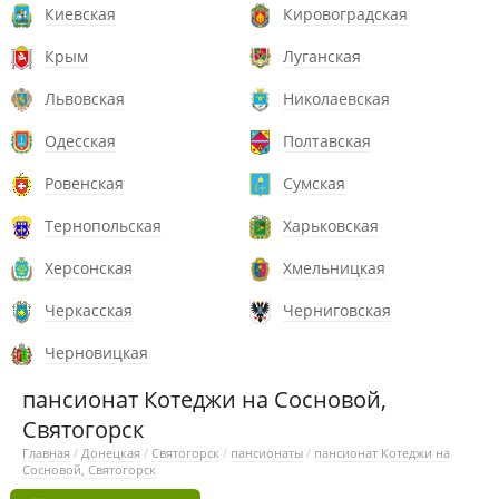
Киевская
Кировоградская
Крым
Луганская
Львовская
Николаевская
Одесская
Полтавская
Ровенская
Сумская
Тернопольская
Харьковская
Херсонская
Хмельницкая
Черкасская
Черниговская
Черновицкая
пансионат Котеджи на Сосновой,
Святогорск
Главная
/
Донецкая
/
Святогорск
/
пансионаты
/
пансионат Котеджи на
Сосновой, Святогорск