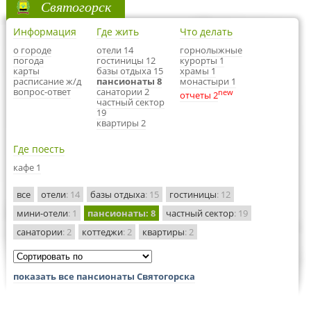
Святогорск
Информация
Где жить
Что делать
о городе
отели 14
горнолыжные
погода
гостиницы 12
курорты 1
карты
базы отдыха 15
храмы 1
расписание ж/д
пансионаты 8
монастыри 1
вопрос-ответ
санатории 2
new
отчеты 2
частный сектор
19
квартиры 2
Где поесть
кафе 1
все
отели
: 14
базы отдыха
: 15
гостиницы
: 12
мини-отели
: 1
пансионаты
: 8
частный сектор
: 19
санатории
: 2
коттеджи
: 2
квартиры
: 2
показать все пансионаты Святогорска