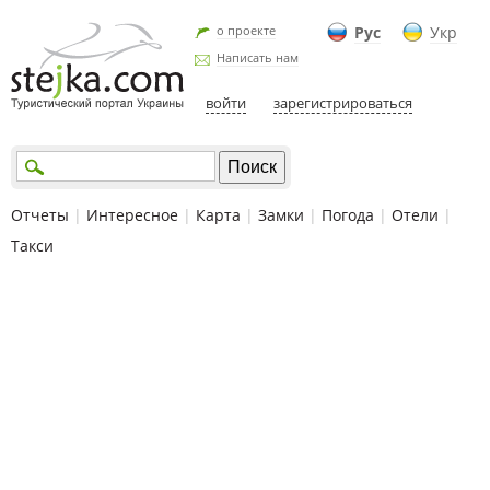
о проекте
Рус
Укр
Написать нам
войти
зарегистрироваться
Отчеты
|
Интересное
|
Карта
|
Замки
|
Погода
|
Отели
|
Такси