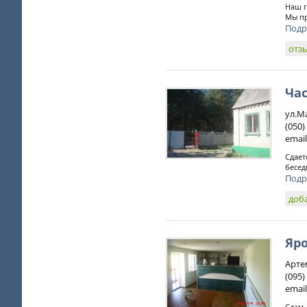
Наш г
Мы пр
Подр
отз
Ча
ул.М
(050)
email
Сдает
бесед
Подр
доб
Яро
Арте
(095
email
Сдам 