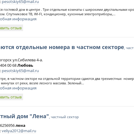
:
pesotskiy65@mail.ru
ся гостевой дом в центре . Три отдельные комнаты с широкими двуспальными кров
ом. Спутниковое ТВ, WI-FI, кондиционер, кухонные электроприборы,...
обная информация
авить отзыв
ются отдельные номера в частном секторе
, час
огорск ул.Сибилева 4-а.
 404 00 68
Любовь
:
pesotskiy65@mail.ru
тре, в частном секторе на отдельной территории сдаются два трехместных номер
и минутах от реки, возле лесного массива. Зеленый...
обная информация
авить отзыв
стный дом "Лена"
, частный сектор
) 6256956
лена
:
veliya2012@mail.ru