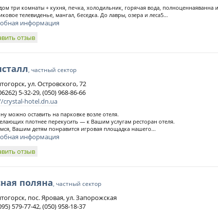
дом три комнаты + кухня, печка, холодильник, горячая вода, полноценнаяванна и 
иковое телевиденье, мангал, беседка. До лавры, озера и леса5...
обная информация
авить отзыв
исталл
, частный сектор
ятогорск, ул. Островского, 72
06262) 5-32-29, (050) 968-86-66
//crystal-hotel.dn.ua
у можно оставить на парковке возле отеля.
елающих плотнее перекусить — к Вашим услугам ресторан отеля.
мся, Вашим детям понравится игровая площадка нашего...
обная информация
авить отзыв
сная поляна
, частный сектор
ятогорск, пос. Яровая, ул. Запорожская
095) 579-77-42, (050) 958-18-37