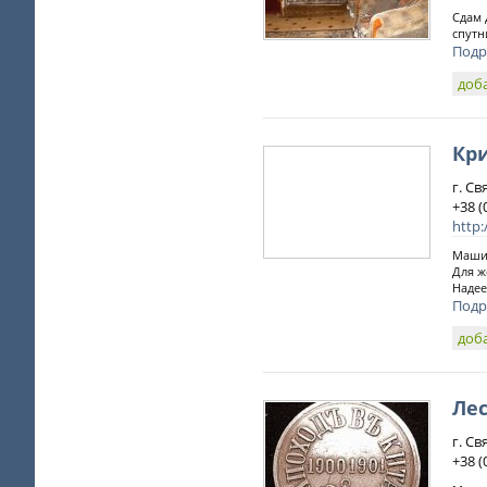
Сдам 
спутн
Подр
доб
Кр
г. Св
+38 (
http:
Машин
Для ж
Надее
Подр
доб
Ле
г. Св
+38 (