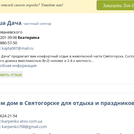
Заказать Топ-
отелей своего города? Узнайте как!
ша Дача
, частный сектор
Леваневского
 201-39-06
Екатерина
 880-57-50
:
kajda087@mail.ru
 Дача" предлагает вам комфортный отдых в живописной части Святогорска. Состо
го домика вместимостью 8(+2) человек и 2-4-х местного...
обная информация
авить отзыв
м дом в Святогорске для отдыха и празднико
 624-21-54
://karpenko.etov.com.ua
:
karpenko708@gmail.com