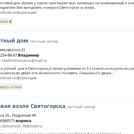
остевой дом «Домик у пирса» приглашает всех желающих на незабываемый и ко
едлагаем Вам арендовать номера в Святогорске со всеми...
обная информация
ывов:
8
стный дом
, частный сектор
аяковского,21
 254-88-87
Владимир
:
Vladimirnevarov@mail.ru
ся уютный дом в Святогорске,со всеми условиями из 3-х комнат,холл,кухня,сан уз
ка,мангал,во дворе есть возможность поставить 3 машины.Со двора...
обная информация
авить отзыв
вая возле Святогорска
, частный сектор
ма 26 , Подужная 46
) 6989573
марина
:
demonoid_78@mail.ru
дом,номера в экологически чистом месте пос.Яровая (5 км от Святогорска)