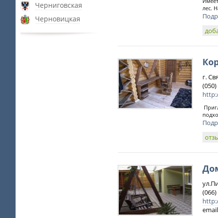
Имеет
Черниговская
лес. 
Подр
Черновицкая
доб
Ко
г. С
(050)
http:
Пригл
подхо
Подр
отз
До
ул.П
(066
http
email