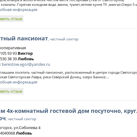
 комнаты .Горячая холодная вода ,ванна, туалет,летняя кухня TV ,мангал.Озеро 5 м
обная информация
авить отзыв
стный пансионат
, частный сектор
Кооперативная
 105 93 93
Виктор
 530 38 39
Любовь
:
berestow.egor@yandex.ru
ашаем посетить частный пансионат, расположенный в центре города Святогорск
ская Святогорская Лавра, река Северский Донец, озеро Банное....
обная информация
авить отзыв
м 4х-комнатный гостевой дом посуточно, кру
юч
, частный сектор
огорск, ул.Сибилева 4
) 4040068
Любовь