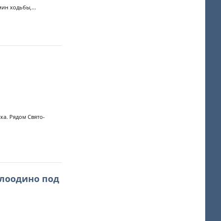
ин ходьбы,...
а. Рядом Свято-
глоодино под