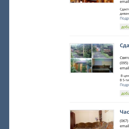
email
Сдает
диван
Подр
доб
Сда
Свят
(095)
email
В цен
В 5-т
Подр
доб
Ча
(067
email