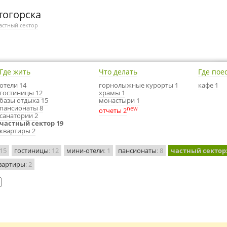
тогорска
астный сектор
Где жить
Что делать
Где пое
отели 14
горнолыжные курорты 1
кафе 1
гостиницы 12
храмы 1
базы отдыха 15
монастыри 1
пансионаты 8
new
отчеты 2
санатории 2
частный сектор 19
квартиры 2
 15
гостиницы
: 12
мини-отели
: 1
пансионаты
: 8
частный сектор
вартиры
: 2