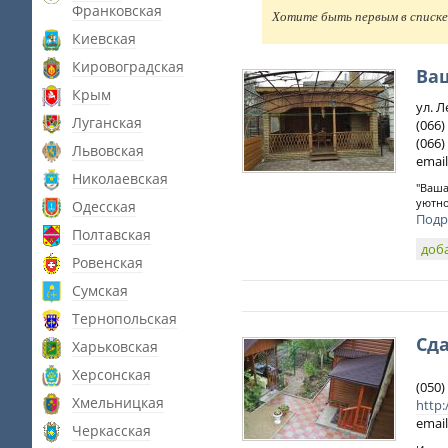
Франковская
Хотите быть первым в списке 
Киевская
Кировоградская
Ва
Крым
ул. 
Луганская
(066)
(066)
Львовская
email
Николаевская
"Ваша
уютно
Одесская
Подр
Полтавская
доб
Ровенская
Сумская
Тернопольская
Сда
Харьковская
Херсонская
(050)
Хмельницкая
http
email
Черкасская