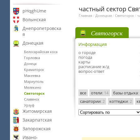
частный сектор Свя
pHqghUme
Главная
/
Донецкая
/
Святогорск
/
ч
Волынская
Днепропетровска
Святогорск
я
Донецкая
Информация
Белосарайская коса
о городе
погода
Горловка
карты
Донецк
расписание ж/д
Краматорск
вопрос-ответ
Макеевка
Мариуполь
Мелекино
все
отели
: 14
базы отдыха
:
Святогорск
Славянск
санатории
: 2
коттеджи
: 2
к
Урзуф
Житомирская
Закарпатская
Запорожская
Ивано-