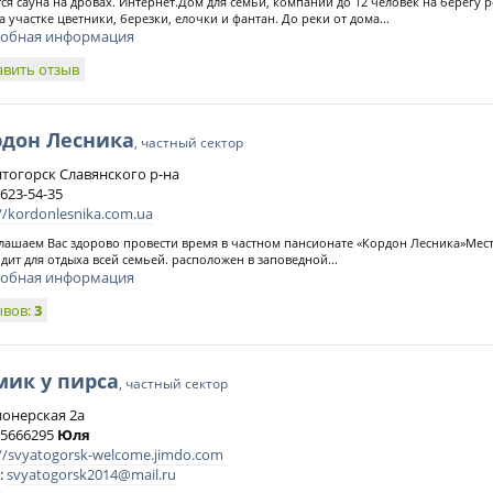
ся сауна на дровах. Интернет.Дом для семьи, компании до 12 человек на берегу 
На участке цветники, березки, елочки и фантан. До реки от дома...
обная информация
авить отзыв
рдон Лесника
, частный сектор
вятогорск Славянского р-на
 623-54-35
//kordonlesnika.com.ua
ашаем Вас здорово провести время в частном пансионате «Кордон Лесника»Мест
дит для отдыха всей семьей. расположен в заповедной...
обная информация
ывов:
3
мик у пирса
, частный сектор
ионерская 2а
) 5666295
Юля
://svyatogorsk-welcome.jimdo.com
:
svyatogorsk2014@mail.ru