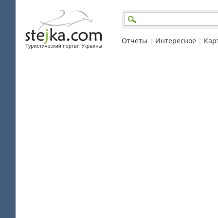
Отчеты
|
Интересное
|
Кар