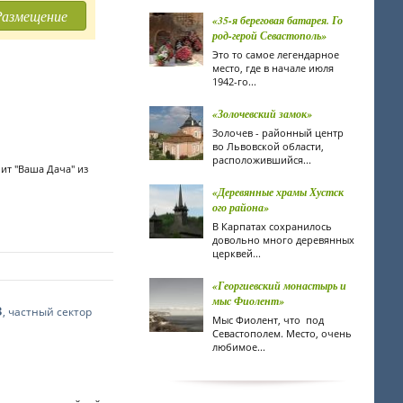
Размещение
«35-я береговая батарея. Го
род-герой Севастополь»
Это то самое легендарное
место, где в начале июля
1942-го...
«Золочевский замок»
Золочев - районный центр
во Львовской области,
расположившийся...
ит "Ваша Дача" из
«Деревянные храмы Хустск
ого района»
В Карпатах сохранилось
довольно много деревянных
церквей...
«Георгиевский монастырь и
мыс Фиолент»
в
, частный сектор
Мыс Фиолент, что под
Севастополем. Место, очень
любимое...