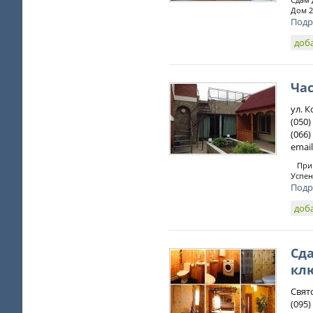
Дом 2
Подр
доб
Ча
ул. 
(050)
(066)
email
Пригл
Успен
Подр
доб
Сда
кл
Свят
(095