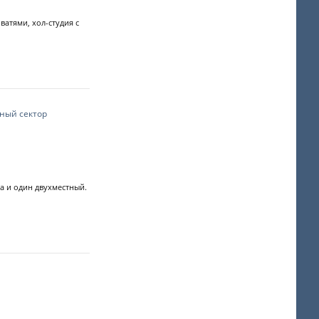
атями, хол-студия с
тный сектор
а и один двухместный.