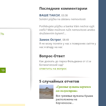
Последние комментарии
ВАШЕ ТАКСИ
, 03:38
Solidní půjčka na zástavu nemovitosti
Potřebujete půjčku a banka Vám nechce vyjít
vstříc? Máte možnost ručit nemovitosti anebo
сть
družstevním bytem?...
Замок Острог
, 08:49
Я не можу поняти у нас є поверхнях сміття у
нас я впаду на нас
Вопрос-Ответ
Как доехать до парка Фельдмана от ст.м
Ботанический сад?
ответить на вопрос
: 19
5 случайных отчетов
«Грязевые вулканы керченск
ого полуострова»
Все грязевые вулканы Крыма
расположены на
Керченском...