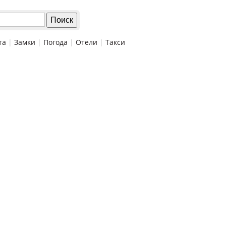
та
|
Замки
|
Погода
|
Отели
|
Такси