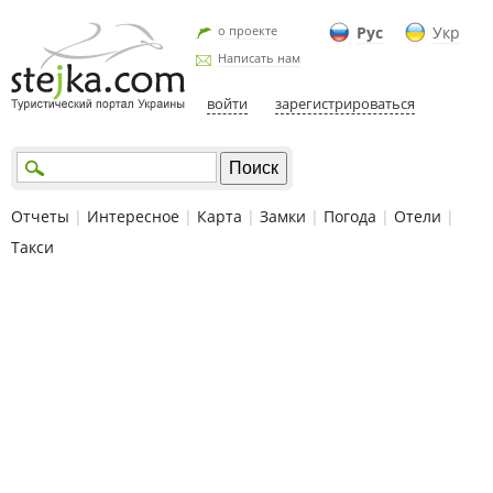
о проекте
Рус
Укр
Написать нам
войти
зарегистрироваться
Отчеты
|
Интересное
|
Карта
|
Замки
|
Погода
|
Отели
|
Такси