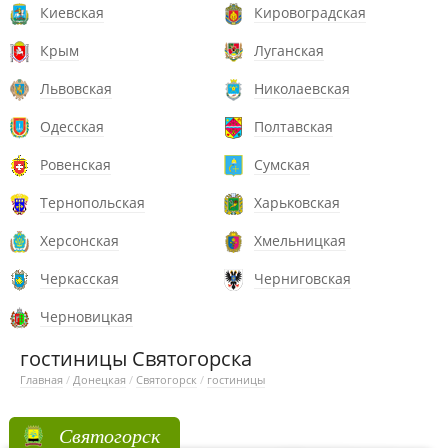
Киевская
Кировоградская
Крым
Луганская
Львовская
Николаевская
Одесская
Полтавская
Ровенская
Сумская
Тернопольская
Харьковская
Херсонская
Хмельницкая
Черкасская
Черниговская
Черновицкая
гостиницы Святогорска
Главная
/
Донецкая
/
Святогорск
/
гостиницы
Святогорск