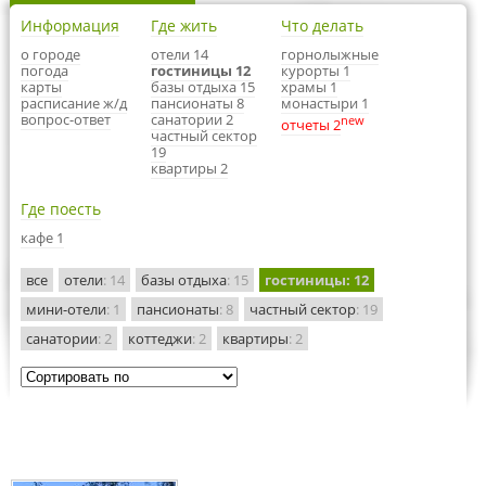
Информация
Где жить
Что делать
о городе
отели 14
горнолыжные
погода
гостиницы 12
курорты 1
карты
базы отдыха 15
храмы 1
расписание ж/д
пансионаты 8
монастыри 1
вопрос-ответ
санатории 2
new
отчеты 2
частный сектор
19
квартиры 2
Где поесть
кафе 1
все
отели
: 14
базы отдыха
: 15
гостиницы
: 12
мини-отели
: 1
пансионаты
: 8
частный сектор
: 19
санатории
: 2
коттеджи
: 2
квартиры
: 2