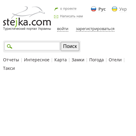
о проекте
Рус
Укр
Написать нам
войти
зарегистрироваться
Отчеты
|
Интересное
|
Карта
|
Замки
|
Погода
|
Отели
|
Такси