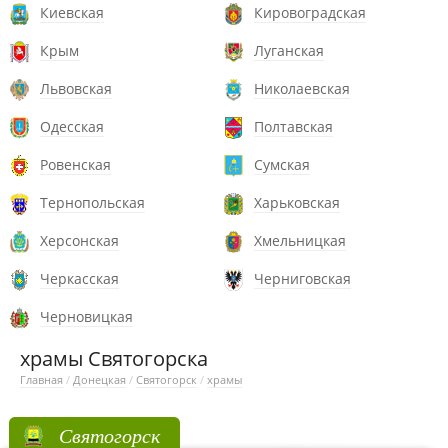
Киевская
Кировоградская
Крым
Луганская
Львовская
Николаевская
Одесская
Полтавская
Ровенская
Сумская
Тернопольская
Харьковская
Херсонская
Хмельницкая
Черкасская
Черниговская
Черновицкая
храмы Святогорска
Главная
/
Донецкая
/
Святогорск
/
храмы
Святогорск