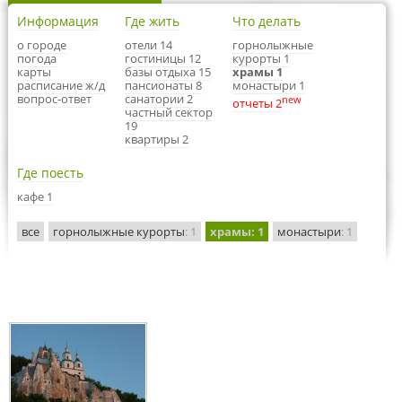
Информация
Где жить
Что делать
о городе
отели 14
горнолыжные
погода
гостиницы 12
курорты 1
карты
базы отдыха 15
храмы 1
расписание ж/д
пансионаты 8
монастыри 1
вопрос-ответ
санатории 2
new
отчеты 2
частный сектор
19
квартиры 2
Где поесть
кафе 1
все
горнолыжные курорты
: 1
храмы
: 1
монастыри
: 1