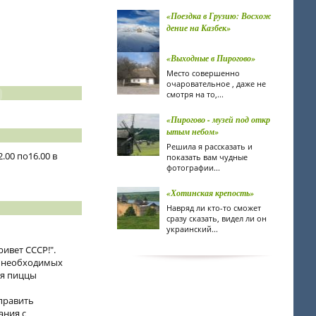
«Поездка в Грузию: Восхож
дение на Казбек»
«Выходные в Пирогово»
Место совершенно
очаровательное , даже не
смотря на то,...
«Пирогово - музей под откр
ытым небом»
Решила я рассказать и
.00 по16.00 в
показать вам чудные
фотографии...
«Хотинская крепость»
Навряд ли кто-то сможет
сразу сказать, видел ли он
украинский...
ривет СССР!".
е необходимых
ия пиццы
справить
ания с