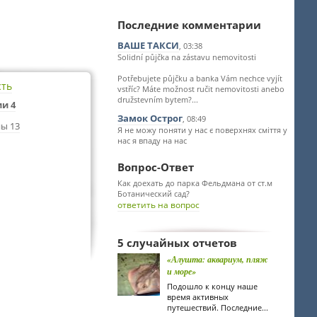
Последние комментарии
ВАШЕ ТАКСИ
, 03:38
Solidní půjčka na zástavu nemovitosti
Potřebujete půjčku a banka Vám nechce vyjít
сть
vstříc? Máte možnost ručit nemovitosti anebo
družstevním bytem?...
и 4
Замок Острог
, 08:49
ы 13
Я не можу поняти у нас є поверхнях сміття у
нас я впаду на нас
Вопрос-Ответ
Как доехать до парка Фельдмана от ст.м
Ботанический сад?
ответить на вопрос
5 случайных отчетов
«Алушта: аквариум, пляж
и море»
Подошло к концу наше
время активных
путешествий. Последние...