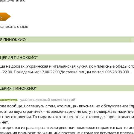
арк 3-ий этаж
ь
написать отзыв
Я ПИНОККИО"
ЦЕРИЯ ПИНОККИО"
а на дровах. Украинская и итальянская кухня, комплексные обеды с 12
- 22.00. Понедельник 17.00-22.00 Доставка пиццы по тел. 095 28 98 000.
ЦЕРИЯ ПИНОККИО"
ответить
удалить ложный комментарий
лова вообще. Соглашусь с тем, что пицца - вкусная, но обслуживание "п
тоит из двух страничек - но элементарно не могут поддержать наличи
 приготовления. То сыра какого-то нет, то заготовок для приготовлен
 нет.
овторяется из раза в раз, и если девочки помоложе стараются как-то и
звинения приносят, то женщина постарше к тому же вступает в пререк