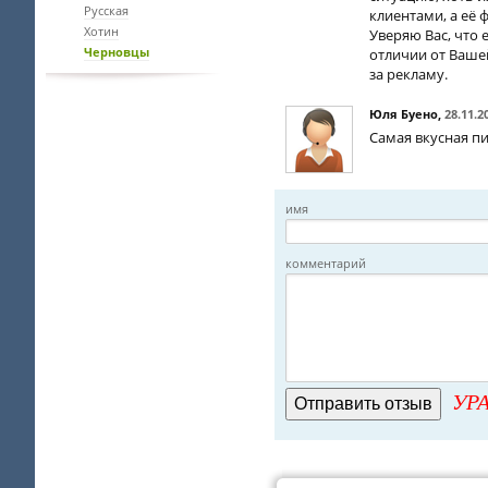
Русская
клиентами, а её
Хотин
Уверяю Вас, что е
Черновцы
отличии от Вашей
за рекламу.
Юля Буено
,
28.11.2
Самая вкусная пи
имя
комментарий
УРА