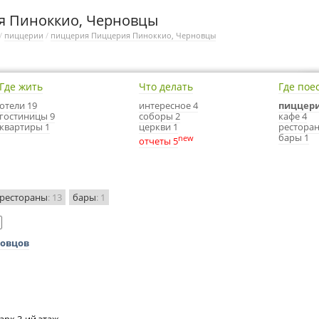
я Пиноккио, Черновцы
/
пиццерии
/
пиццерия Пиццерия Пиноккио, Черновцы
Где жить
Что делать
Где пое
отели 19
интересное 4
пиццери
гостиницы 9
соборы 2
кафе 4
квартиры 1
церкви 1
ресторан
бары 1
new
отчеты 5
рестораны
: 13
бары
: 1
новцов