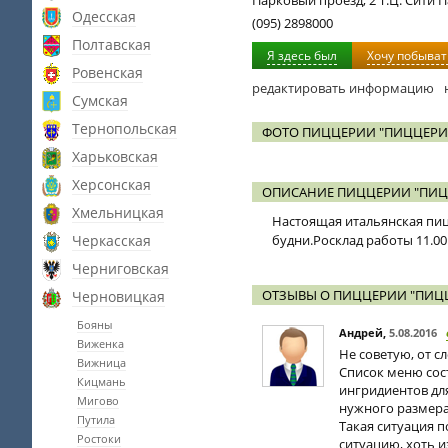
Парковый проезд, 2 Т.Ц. Сити П
Одесская
(095) 2898000
Полтавская
Я здесь был
Хочу побыват
Ровенская
редактировать информацию
Сумская
Тернопольская
ФОТО ПИЦЦЕРИИ "ПИЦЦЕРИ
Харьковская
Херсонская
ОПИСАНИЕ ПИЦЦЕРИИ "ПИЦ
Хмельницкая
Настоящая итальянская пицц
Черкасская
будни.Росклад работы 11.00 
Черниговская
ОТЗЫВЫ О ПИЦЦЕРИИ "ПИЦ
Черновицкая
Бояны
Андрей
,
5.08.2016
Виженка
Не советую, от с
Вижница
Список меню сос
Кицмань
ингридиентов для
Мигово
нужного размера
Путила
Такая ситуация п
Ростоки
ситуацию, хоть и