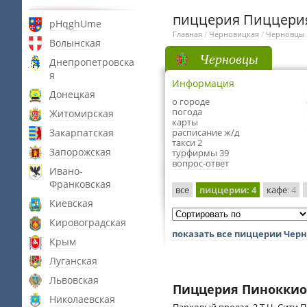
пиццерия Пиццери
pHqghUme
Главная
/
Черновицкая
/
Черновцы
Волынская
Черновцы
Днепропетровска
я
Информация
Донецкая
о городе
погода
Житомирская
карты
Закарпатская
расписание ж/д
такси 2
Запорожская
турфирмы 39
вопрос-ответ
Ивано-
Франковская
все
пиццерии
: 4
кафе
: 4
Киевская
Кировоградская
показать все пиццерии Чер
Крым
Луганская
Львовская
Пиццерия Пиноккио
Николаевская