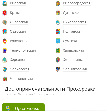
Киевская
Кировоградская
Крым
Луганская
Львовская
Николаевская
Одесская
Полтавская
Ровенская
Сумская
Тернопольская
Харьковская
Херсонская
Хмельницкая
Черкасская
Черниговская
Черновицкая
Достопримечательности Прохоровки
Главная
/
Черкасская
/
Прохоровка
/
Прохоровка