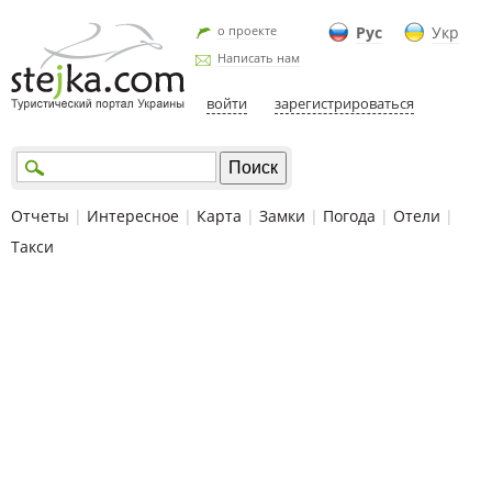
о проекте
Рус
Укр
Написать нам
войти
зарегистрироваться
Отчеты
|
Интересное
|
Карта
|
Замки
|
Погода
|
Отели
|
Такси