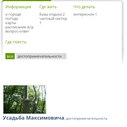
Информация
Где жить
Что делать
о городе
базы отдыха 2
интересное 1
погода
частный сектор
карты
1
расписание ж/д
вопрос-ответ
Где поесть
все
достопримечательности
: 1
Усадьба Максимовича
, достопримечательность