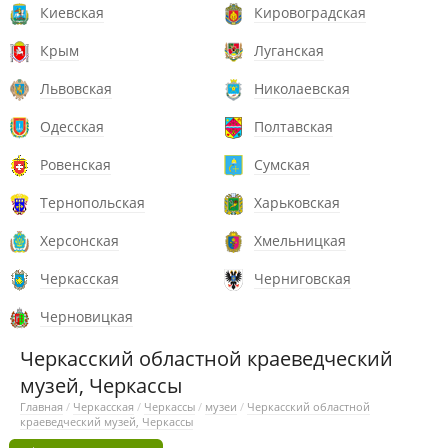
Киевская
Кировоградская
Крым
Луганская
Львовская
Николаевская
Одесская
Полтавская
Ровенская
Сумская
Тернопольская
Харьковская
Херсонская
Хмельницкая
Черкасская
Черниговская
Черновицкая
Черкасский областной краеведческий
музей, Черкассы
Главная
/
Черкасская
/
Черкассы
/
музеи
/
Черкасский областной
краеведческий музей, Черкассы