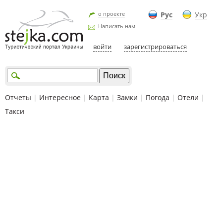
о проекте
Рус
Укр
Написать нам
войти
зарегистрироваться
Отчеты
|
Интересное
|
Карта
|
Замки
|
Погода
|
Отели
|
Такси