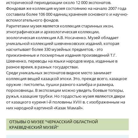
исторической периодизации около 12 000 экспонатов.
Фондовая же коллекция музея состоянию на начало 2007 года
составила более 106 000 единиц хранения основного и научно-
вспомогательного фондов.
Раритетами музея является коллекция старинных икон,
этнографическая и археологическая коллекции,
зоологическая коллекция А.В. Носаченко. Музей обладает
уникальной коллекцией шевченковских изданий, которая
насчитывает более 330 музейных предметов, - это
прижизненные и посмертные издания произведений Т.Г.
Шевченко, переводы на языки народов мира, изданные в
разное время, в разных государствах.
Среди уникальных экспонатов видное место занимает
коллекция вещей казацкой эпохи. Это, прежде всего, казацкое
оружие : пистолеты, пушки разного калибра и размера,
пороховницы. В экспозиции можно увидеть боевые топоры,
ружья, казацкие трубки. Но гордостью музея являются двери
от казацкого куреня I-й половины XVIII в. с изображенным на
них народной картиной «Казак Мамай».
ОТЗЫВЫ О МУЗЕЕ "ЧЕРКАССКИЙ ОБЛАСТНОЙ
КРАЕВЕДЧЕСКИЙ МУЗЕЙ"