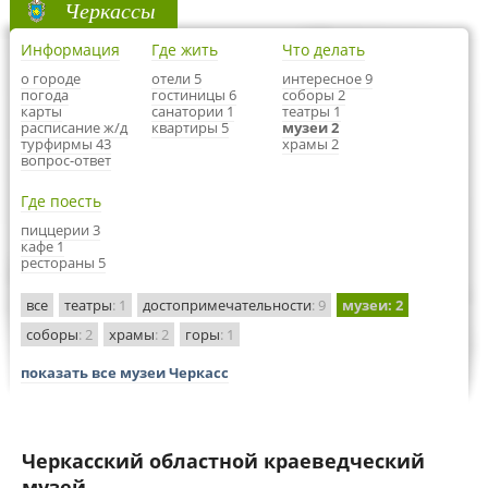
Черкассы
Информация
Где жить
Что делать
о городе
отели 5
интересное 9
погода
гостиницы 6
соборы 2
карты
санатории 1
театры 1
расписание ж/д
квартиры 5
музеи 2
турфирмы 43
храмы 2
вопрос-ответ
Где поесть
пиццерии 3
кафе 1
рестораны 5
все
театры
: 1
достопримечательности
: 9
музеи
: 2
соборы
: 2
храмы
: 2
горы
: 1
показать все музеи Черкасс
Черкасский областной краеведческий
музей