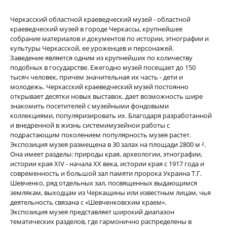
Черкасский областной краеведческий музей - областной
краеведческий музей в городе Черкассы, крупнейшее
собрание материалов и документов по истории, этнографии и
культуры Черкасской, ее уроженцев и персонажей.
Заведение является одним из крупнейших по количеству
подобных в государстве. Ежегодно музей посещает до 150
тысяч человек, причем значительная их часть - дети и
молодежь. Черкасский краеведческий музей постоянно
открывает десятки новых выставок, дает возможность шире
знакомить посетителей с музейными фондовыми
коллекциями, популяризировать их. Благодаря разработанной
и внедренной в жизнь системимузейнои работы с
подрастающим поколением популярность музея растет.
Экспозиция музея размещена в 30 залах на площади 2800 м ².
Она имеет разделы: природы края, археологии, этнографии,
истории края XIV - начала XX века, истории края с 1917 года и
современность и большой зал памяти пророка Украина Т.Г.
Шевченко, ряд отдельных зал, посвященных выдающимся
землякам, выходцам из Черкащины или известным лицам, чья
деятельность связана с «Шевченковским краем».
Экспозиция музея представляет широкий диапазон
тематических разделов, где гармонично распределены в