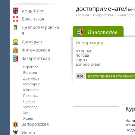
достопримечательн
pHqghUme
Главная
/
Закарпатская
/
Виноградо
Волынская
Днепропетровска
Виноградов
я
Донецкая
Информация
Житомирская
о городе
погода
Закарпатская
карты
вопрос-ответ
Берегово
Воловец
все
достопримечательнос
Драгобрат
Межгорье
Мукачево
Пилипец
Поляна
Ужгород
Ку
Хуст
Ясиня
На ле
Запорожская
его т
Подр
Ивано-