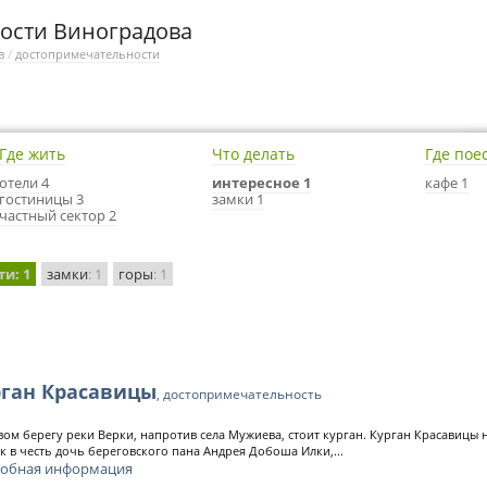
ости Виноградова
в
/
достопримечательности
Где жить
Что делать
Где пое
отели 4
интересное 1
кафе 1
гостиницы 3
замки 1
частный сектор 2
ти
: 1
замки
: 1
горы
: 1
рган Красавицы
, достопримечательность
вом берегу реки Верки, напротив села Мужиева, стоит курган. Курган Красавицы 
ак в честь дочь береговского пана Андрея Добоша Илки,...
обная информация