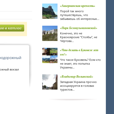
«Аккерманская крепость»
Порой так много
путешествуешь, что
забываешь об интересных...
«Парк Белокузьминовский»
Конечно, это не
Красноярские "Столбы", не
Чёртова...
«Что делать в Буковеле лет
ом?»
нодорожный
Что такое Буковель? Если кто
не знает, это попытка
Украины...
ожный вокзал
«Владимир-Волынский»
Западная Украина прочно
ассоциируется в головах
туристов...