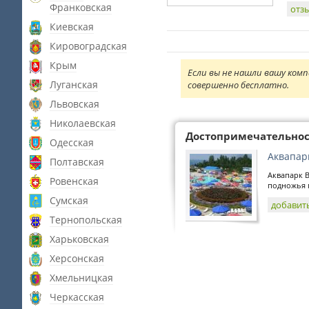
Франковская
отз
Киевская
Кировоградская
Крым
Если вы не нашли вашу комп
Луганская
совершенно бесплатно.
Львовская
Николаевская
Достопримечательно
Одесская
Аквапар
Полтавская
Аквапарк 
Ровенская
подножья г
Сумская
добавит
Тернопольская
Харьковская
Херсонская
Хмельницкая
Черкасская