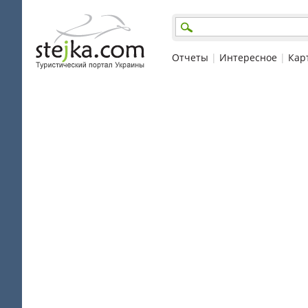
Отчеты
|
Интересное
|
Кар