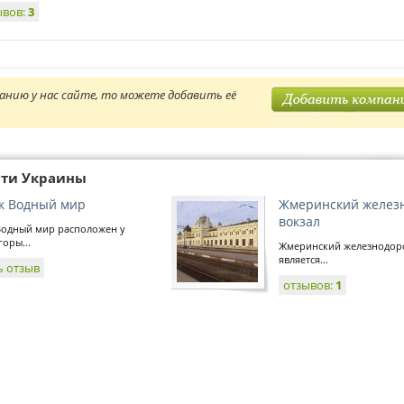
ывов:
3
анию у нас сайте, то можете добавить её
сти Украины
к Водный мир
Жмеринский желез
вокзал
Водный мир расположен у
оры...
Жмеринский железнодор
является...
ь отзыв
отзывов:
1