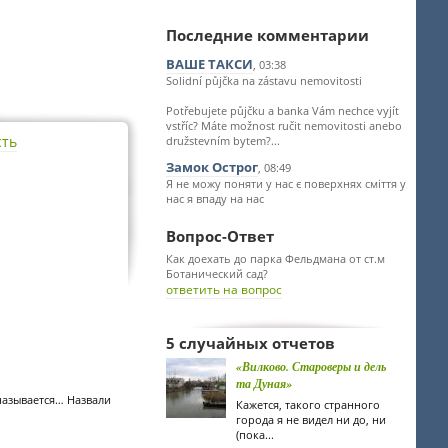
Последние комментарии
ВАШЕ ТАКСИ
, 03:38
Solidní půjčka na zástavu nemovitosti
Potřebujete půjčku a banka Vám nechce vyjít
vstříc? Máte možnost ručit nemovitosti anebo
сть
družstevním bytem?...
Замок Острог
, 08:49
Я не можу поняти у нас є поверхнях сміття у
нас я впаду на нас
Вопрос-Ответ
Как доехать до парка Фельдмана от ст.м
Ботанический сад?
ответить на вопрос
5 случайных отчетов
«Вилково. Староверы и дель
та Дуная»
называется… Назвали
Кажется, такого странного
города я не видел ни до, ни
(пока...