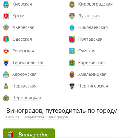
Киевская
Кировоградская
Крым
Луганская
Львовская
Николаевская
Одесская
Полтавская
Ровенская
Сумская
Тернопольская
Харьковская
Херсонская
Хмельницкая
Черкасская
Черниговская
Черновицкая
Виноградов, путеводитель по городу
Главная
/
Закарпатская
/
Виноградов
Виноградов