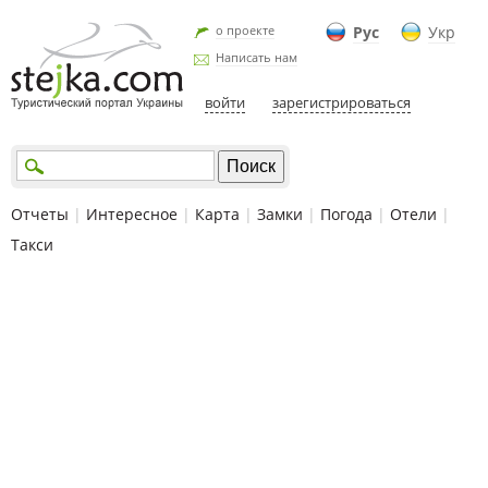
о проекте
Рус
Укр
Написать нам
войти
зарегистрироваться
Отчеты
|
Интересное
|
Карта
|
Замки
|
Погода
|
Отели
|
Такси