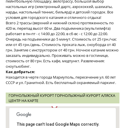
пейнтбольную площадку, велотрассу, большой выбор
настольных игр (электронный дартс, аэрохоккей, шахматы,
нарды, настольный теннис, бильярд) и детский городок. Все
условия для городского катания и отличного отдыха!
Всего 2 трассы (верхний и нижний склон) протяженность по
420 м, перепад высот 60 м. Два подъемника (мультилифта)
работает в пн-пт - с 14:00 до 22:00, в сб-вс - с 12:00 до 22:00.
Очередь на подъемники до 5 минут. Стоимость от 25 грн./час
или от 45 грн./день. Стоимость проката лыж, сноуборда от 40
грн. Занятие с инструктором от 40 грн. Ночное катание можно
заказать индивидуально. Проживать можно в гостинице,
стоимость от 80 грн. Есть кафе, медпункт. Развлечения:
сноутьюбинг.
Как добраться:
Находится в черте города Мариуполь, пересечение ул. 60 лет
СССР и ул. Гранитной. Есть бесплатный охраняемый паркинг.
ГОРНОЛЫЖНЫЙ КУРОРТ ГОРНОЛЫЖНЫЙ КУРОРТ АЛЯСКА
ЦЕНТР НА КАРТЕ
This page can't load Google Maps correctly.