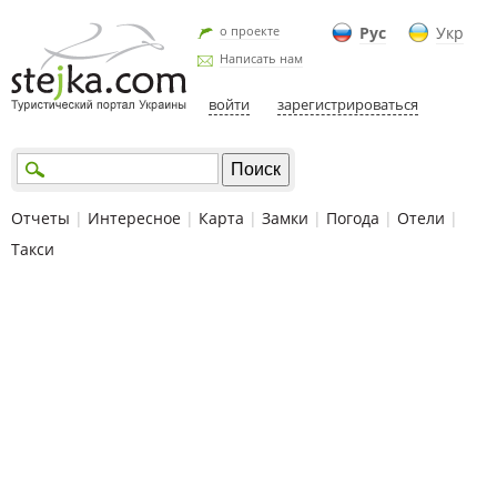
о проекте
Рус
Укр
Написать нам
войти
зарегистрироваться
Отчеты
|
Интересное
|
Карта
|
Замки
|
Погода
|
Отели
|
Такси