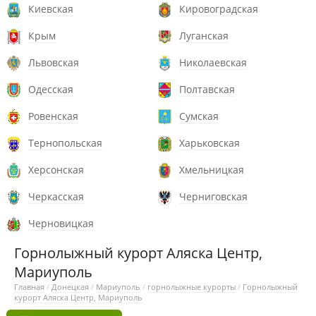
Киевская
Кировоградская
Крым
Луганская
Львовская
Николаевская
Одесская
Полтавская
Ровенская
Сумская
Тернопольская
Харьковская
Херсонская
Хмельницкая
Черкасская
Черниговская
Черновицкая
Горнолыжный курорт Аляска Центр,
Мариуполь
Главная
/
Донецкая
/
Мариуполь
/
горнолыжные курорты
/
Горнолыжный
курорт Аляска Центр, Мариуполь