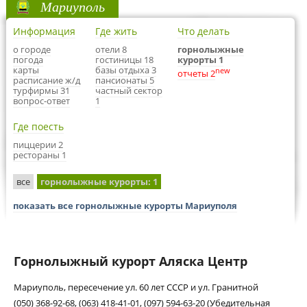
Мариуполь
Информация
Где жить
Что делать
о городе
отели 8
горнолыжные
погода
гостиницы 18
курорты 1
карты
базы отдыха 3
new
отчеты 2
расписание ж/д
пансионаты 5
турфирмы 31
частный сектор
вопрос-ответ
1
Где поесть
пиццерии 2
рестораны 1
все
горнолыжные курорты
: 1
показать все горнолыжные курорты Мариуполя
Горнолыжный курорт Аляска Центр
Мариуполь, пересечение ул. 60 лет СССР и ул. Гранитной
(050) 368-92-68, (063) 418-41-01, (097) 594-63-20 (Убедительная