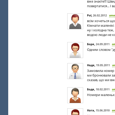
вже знаєте!!! Шв
повертатися... І 
Pol
,
26.02.2012
отв
всім хочеться що
Кімнати маленікі 
ну і холодна теж
водою люди не ко
Боря
,
24.09.2011
о
Одним словом "д
Надя
,
19.05.2011
о
Замовила номер у
ми бронювали заз
сказав, що ми вже
Бодя
,
18.02.2011
о
Номери маленькі 
Ната
,
15.06.2010
о