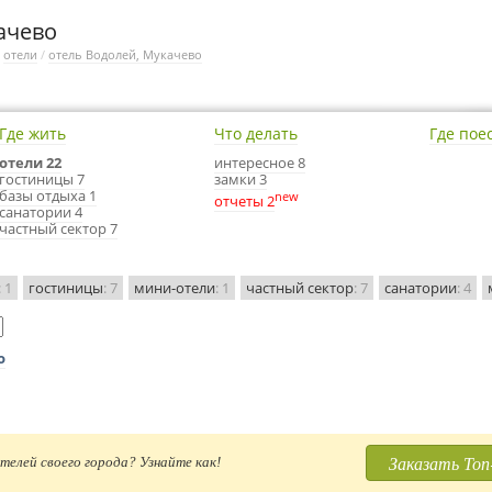
ачево
/
отели
/
отель Водолей, Мукачево
Где жить
Что делать
Где пое
отели 22
интересное 8
гостиницы 7
замки 3
базы отдыха 1
new
отчеты 2
санатории 4
частный сектор 7
: 1
гостиницы
: 7
мини-отели
: 1
частный сектор
: 7
санатории
: 4
о
Заказать Топ
телей своего города? Узнайте как!