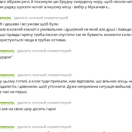
идко зібрали речі, й покинули цю брудну смердючу нору, щоб ніколи неї
вам раджу шукати ночліг в іншому місці - вибір у Мукачеві є...
етить
удалить ложный комментарий
б і дешево і всі умови щоб були.
але в кожній кімнаті є умивальник і душ(який не який але душ) і Завжди
, що правда гарячу треба інколи спустити так як бувають моменти кол
ристуються і вода в трубах остиває.
тветить
удалить ложный комментарий
урдом"
тветить
удалить ложный комментарий
 цьому готелі, а коли туди приїхали, нам відповіли, що вільних місць 
далегіть і дзвонили, щоб уточнити. Дуже неприємна ситуація вийшла( 
 такі не перші.
тветить
удалить ложный комментарий
але на свою ціну досить гарні
тветить
удалить ложный комментарий