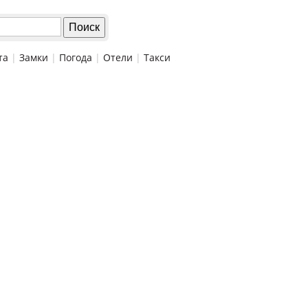
та
|
Замки
|
Погода
|
Отели
|
Такси