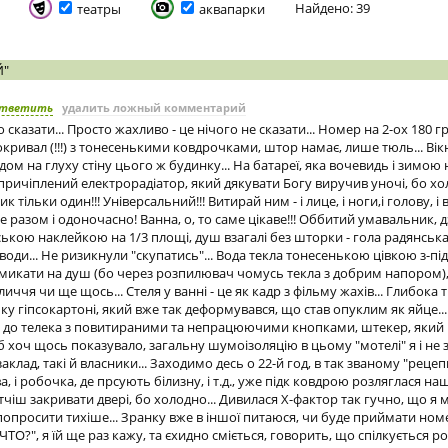
Найдено: 39
театры
аквапарки
Й"
тветить
удалить ложный комментарий
о сказати... Просто жахливо - це нічого не сказати... Номер на 2-ох 180 гр
окривал (!!!) з тонесенькими ковдрочками, штор намає, лише тюль... Вік
дом на глуху стіну цього ж будинку... На батареї, яка вочевидь і зимою
причіплений електрорадіатор, який дякувати Богу виручив уночі, бо хо
к тільки один!!! Універсальний!!! Витирай ним - і лице, і ноги,і голову, і
е разом і одоночасно! Ванна, о, то саме цікаве!!! Оббитий умавальник, 
дською наклейкою на 1/3 площі, душ взагалі без шторки - гола радянська
 води... Не ризикнули "скупатись"... Вода текла тонесенькою цівкою з-пі
микати на душ (бо через розпилювач чомусь текла з добрим напором)
ччя чи ще щось... Стеля у ванні - це як кадр з фільму жахів... Глибока 
ку гіпсокартоні, який вже так деформувався, що став опуклим як яйце...
т до телека з повитираними та непрацюючими кнопками, штекер, який 
 хоч щось показувало, загальну шумоізоляцію в цьому "мотелі" я і не з
заклад, такі й власники... Заходимо десь о 22-й год, в так званому "реце
а, і робочка, де прсують білизну, і т.д., уже підк ковдрою розляглася на
чіш закривати двері, бо холодно... Дивилася Х-фактор так гучно, що я му
 попросити тихіше... Зранку вже в іншої питаюся, чи буде приймати номе
ТО?", я їй ще раз кажу, та єхидно сміється, говорить, що спілкується ро