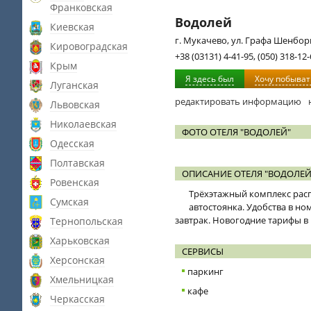
Франковская
Водолей
Киевская
г. Мукачево, ул. Графа Шенборн
Кировоградская
+38 (03131) 4-41-95, (050) 318-12
Крым
Я здесь был
Хочу побыват
Луганская
редактировать информацию
Львовская
Николаевская
ФОТО ОТЕЛЯ "ВОДОЛЕЙ"
Одесская
Полтавская
ОПИСАНИЕ ОТЕЛЯ "ВОДОЛЕЙ
Ровенская
Трёхэтажный комплекс распо
Сумская
автостоянка. Удобства в но
завтрак. Новогодние тарифы в
Тернопольская
Харьковская
СЕРВИСЫ
Херсонская
паркинг
Хмельницкая
кафе
Черкасская