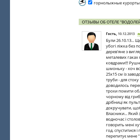
горнолыжные курорты
ОТЗЫВЫ ОБ ОТЕЛЕ "ВОДОЛЕ
Гость
,
10.12.2013
о
Були 26.10.13... Щ
убогі ліжка без п
дерев'яне з вигля
металевих гаках 
ковдрами!!! Рушни
шмоньку - хоч вс
25х15 см із заво
труби - для стоку
доводилось пере
трохи помити обли
чорному від гриб
дрібниці як пуль
докручувати, щоб
Власники... Який 
водночас і столов
говорить мені хут
год. спуститися і
перепитує мене "Ч