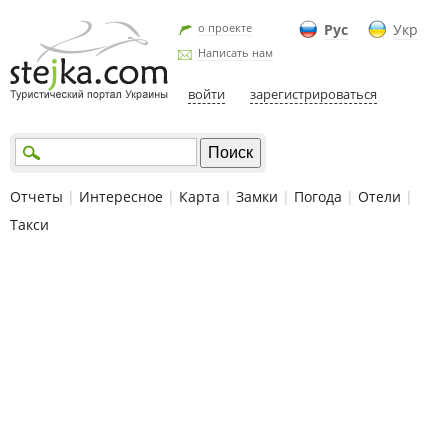
о проекте
Рус
Укр
Написать нам
войти
зарегистрироваться
Отчеты
|
Интересное
|
Карта
|
Замки
|
Погода
|
Отели
|
Такси