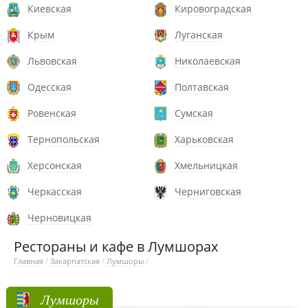
Киевская
Кировоградская
Крым
Луганская
Львовская
Николаевская
Одесская
Полтавская
Ровенская
Сумская
Тернопольская
Харьковская
Херсонская
Хмельницкая
Черкасская
Черниговская
Черновицкая
Рестораны и кафе в Лумшорах
Главная
/
Закарпатская
/
Лумшоры
/
Лумшоры