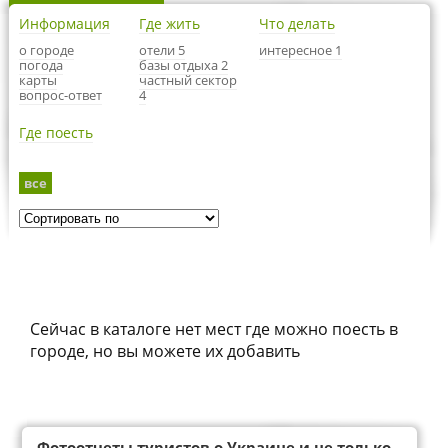
Информация
Где жить
Что делать
о городе
отели 5
интересное 1
погода
базы отдыха 2
карты
частный сектор
вопрос-ответ
4
Где поесть
все
Сейчас в каталоге нет мест где можно поесть в
городе, но вы можете их добавить
Фотоотчеты туристов о Украине и не только