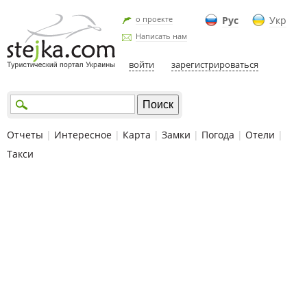
о проекте
Рус
Укр
Написать нам
войти
зарегистрироваться
Отчеты
|
Интересное
|
Карта
|
Замки
|
Погода
|
Отели
|
Такси