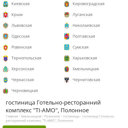
Киевская
Кировоградская
Крым
Луганская
Львовская
Николаевская
Одесская
Полтавская
Ровенская
Сумская
Тернопольская
Харьковская
Херсонская
Хмельницкая
Черкасская
Черниговская
Черновицкая
гостиница Готельно-ресторанний
комплекс "TI-AMO", Полонное
Главная
/
Хмельницкая
/
Полонное
/
гостиницы
/
гостиница Готельно-
ресторанний комплекс "TI-AMO", Полонное