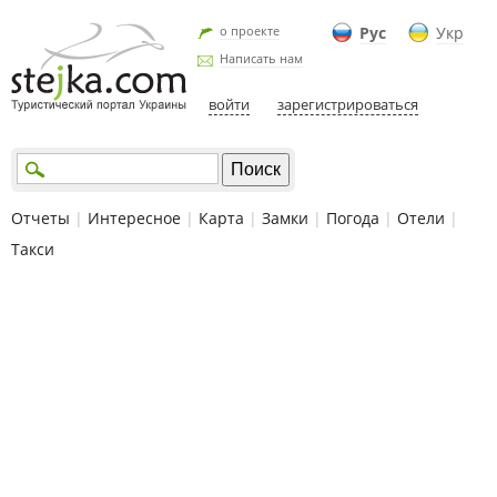
о проекте
Рус
Укр
Написать нам
войти
зарегистрироваться
Отчеты
|
Интересное
|
Карта
|
Замки
|
Погода
|
Отели
|
Такси