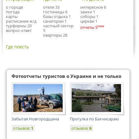
о городе
отели 33
интересное 6
погода
гостиницы 6
замки 1
карты
базы отдыха 1
соборы 1
расписание ж/д
санатории 1
церкви 1
турфирмы 20
частный сектор
new
отчеты 5
вопрос-ответ
5
квартиры 28
Где поесть
Фотоотчеты туристов о Украине и не только
Забытая Новгородщина
Прогулка по Бахчисараю
отзывов:
1
отзывов:
6