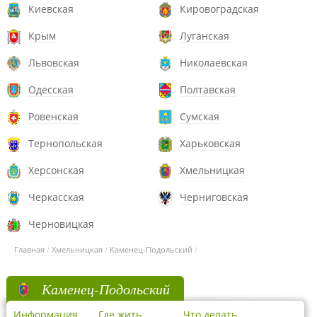
Киевская
Кировоградская
Крым
Луганская
Львовская
Николаевская
Одесская
Полтавская
Ровенская
Сумская
Тернопольская
Харьковская
Херсонская
Хмельницкая
Черкасская
Черниговская
Черновицкая
Главная
/
Хмельницкая
/
Каменец-Подольский
/
Каменец-Подольский
Информация
Где жить
Что делать