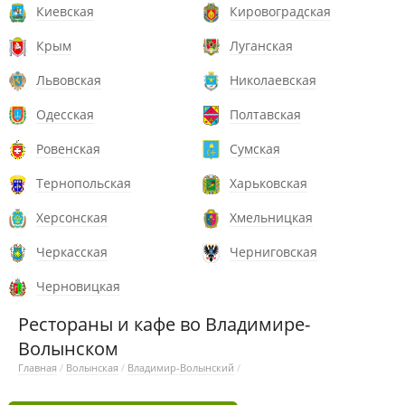
Киевская
Кировоградская
Крым
Луганская
Львовская
Николаевская
Одесская
Полтавская
Ровенская
Сумская
Тернопольская
Харьковская
Херсонская
Хмельницкая
Черкасская
Черниговская
Черновицкая
Рестораны и кафе во Владимире-
Волынском
Главная
/
Волынская
/
Владимир-Волынский
/