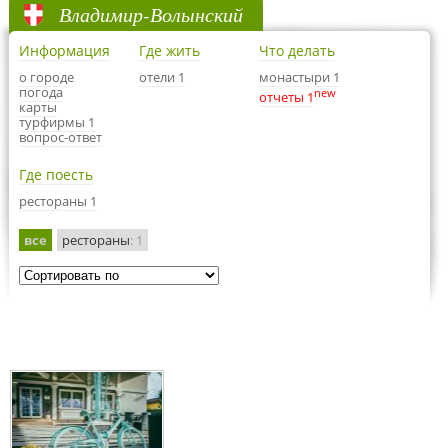
Владимир-Волынский
Информация
Где жить
Что делать
о городе
отели 1
монастыри 1
погода
new
отчеты 1
карты
турфирмы 1
вопрос-ответ
Где поесть
рестораны 1
все
рестораны
: 1