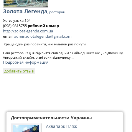
Золота Легенда
, ресторан
Устилузька,154
(098) 9815755
робочий номер
http://zolotalegenda.com.ua
email:
adminzolotalegenda@gmail.com
Краще один раз побачити, ніж мільйон раз почути!
Наш ресторан з дня відкриття став одним з наймодніших місць відпочинку.
Авторський дизайн, різні зони відпочинку,...
Подробная информация
добавить отзыв
Достопримечательности Украины
Аквапарк Пляж