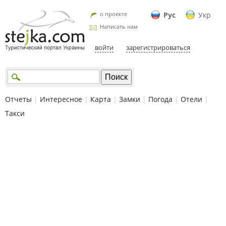
о проекте
Рус
Укр
Написать нам
войти
зарегистрироваться
Отчеты
|
Интересное
|
Карта
|
Замки
|
Погода
|
Отели
|
Такси