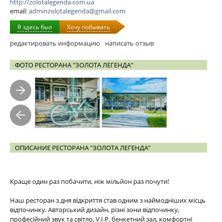
http://zolotalegenda.com.ua
email:
adminzolotalegenda@gmail.com
Я здесь был
Хочу побывать
редактировать информацию
написать отзыв
ФОТО РЕСТОРАНА "ЗОЛОТА ЛЕГЕНДА"
ОПИСАНИЕ РЕСТОРАНА "ЗОЛОТА ЛЕГЕНДА"
Краще один раз побачити, ніж мільйон раз почути!
Наш ресторан з дня відкриття став одним з наймодніших місць
відпочинку. Авторський дизайн, різні зони відпочинку,
професійний звук та світло, V.I.P. бенкетний зал, комфортні