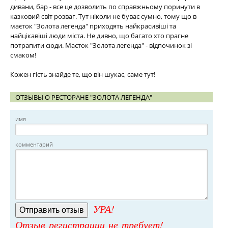
дивани, бар - все це дозволить по справжньому поринути в
казковий світ розваг. Тут ніколи не буває сумно, тому що в
маєток "Золота легенда" приходять найкрасивіші та
найцікавіші люди міста. Не дивно, що багато хто прагне
потрапити сюди. Маєток "Золота легенда" - відпочинок зі
смаком!
Кожен гість знайде те, що він шукає, саме тут!
ОТЗЫВЫ О РЕСТОРАНЕ "ЗОЛОТА ЛЕГЕНДА"
имя
комментарий
УРА!
Отзыв регистрации не требует!