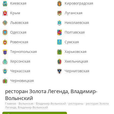
Киевская
Кировоградская
Крым
Луганская
Львовская
Николаевская
Одесская
Полтавская
Ровенская
Сумская
Тернопольская
Харьковская
Херсонская
Хмельницкая
Черкасская
Черниговская
Черновицкая
ресторан Золота Легенда, Владимир-
Волынский
Главная
/
Волынская
/
Владимир-Волынский
/
рестораны
/
ресторан Золота
Легенда, Владимир-Волынский