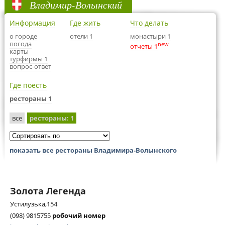
Владимир-Волынский
Информация
Где жить
Что делать
о городе
отели 1
монастыри 1
погода
new
отчеты 1
карты
турфирмы 1
вопрос-ответ
Где поесть
рестораны 1
все
рестораны
: 1
показать все рестораны Владимира-Волынского
Золота Легенда
Устилузька,154
(098) 9815755
робочий номер