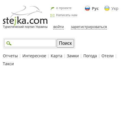
о проекте
Рус
Укр
Написать нам
войти
зарегистрироваться
Отчеты
|
Интересное
|
Карта
|
Замки
|
Погода
|
Отели
|
Такси