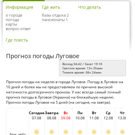
Информация
Где жить
Что делать
о городе
базы отдыха 2
погода
пансионаты 1
карты
вопрос-ответ
Где поесть
Прогноз погоды Луговое
Восход 04:42 / Закат 19:18
Светлое время: 13ч 35мин
Темное время: 08ч 24мин
Прогноз погоды на неделю в городе Луговое. Погоду в Луговое на
10 дней и более мы не предоставляем по причине высокой
неточности долгосрочного проноза. У нас всегда самый точный
прогноз погоды в Луговое (Украина) на ближайшую неделю.
Прогноз погоды Луговое на 5 дней (на сегодня, на завтра).
Сегодня
Завтра
Вс
Пн
Вт
Ср
Чт
07.08
08.08
09.08
10.08
11.08
12.08
13.08
День, небо