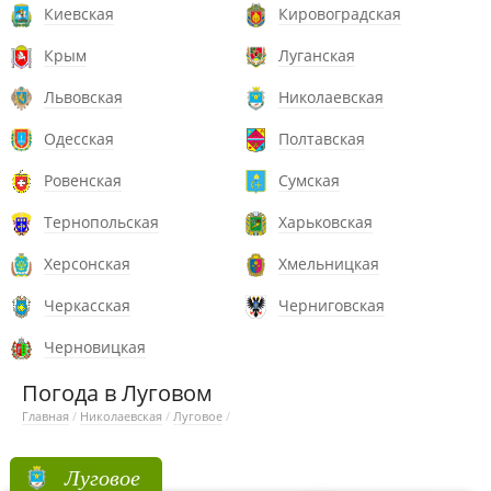
Киевская
Кировоградская
Крым
Луганская
Львовская
Николаевская
Одесская
Полтавская
Ровенская
Сумская
Тернопольская
Харьковская
Херсонская
Хмельницкая
Черкасская
Черниговская
Черновицкая
Погода в Луговом
Главная
/
Николаевская
/
Луговое
/
Луговое