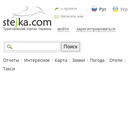
о проекте
Рус
Укр
Написать нам
войти
зарегистрироваться
Отчеты
|
Интересное
|
Карта
|
Замки
|
Погода
|
Отели
|
Такси