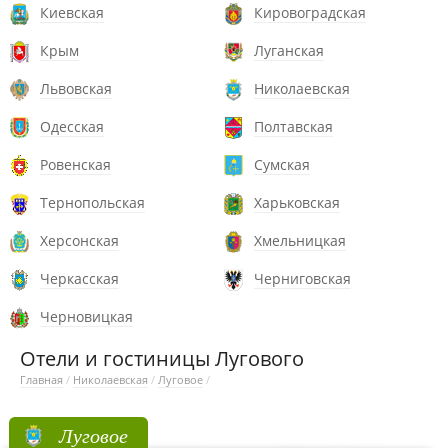
Киевская
Кировоградская
Крым
Луганская
Львовская
Николаевская
Одесская
Полтавская
Ровенская
Сумская
Тернопольская
Харьковская
Херсонская
Хмельницкая
Черкасская
Черниговская
Черновицкая
Отели и гостиницы Лугового
Главная
/
Николаевская
/
Луговое
/
Луговое