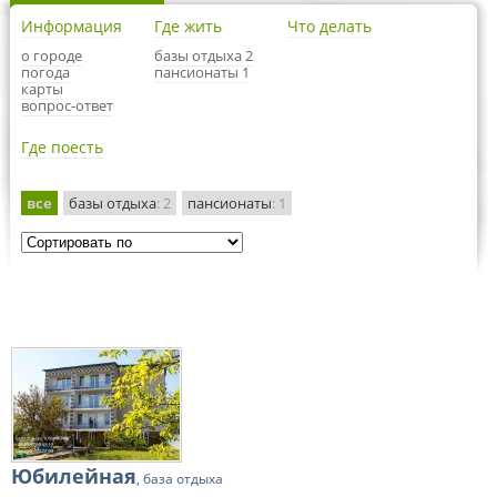
Информация
Где жить
Что делать
о городе
базы отдыха 2
погода
пансионаты 1
карты
вопрос-ответ
Где поесть
все
базы отдыха
: 2
пансионаты
: 1
Юбилейная
, база отдыха