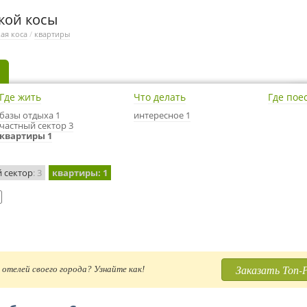
кой косы
ая коса
/
квартиры
Где жить
Что делать
Где пое
базы отдыха 1
интересное 1
частный сектор 3
квартиры 1
 сектор
: 3
квартиры
: 1
Заказать Топ-
отелей своего города? Узнайте как!