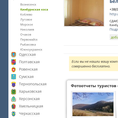
Бе
Вознесенск
+38(
Кинбурнская коса
http:
Коблево
Луговое
СДАЮ
Морское
Кинбу
Подр
Николаев
Очаков
доб
Первомайск
Рыбаковка
Южноукраинск
Одесская
Если вы не нашли вашу комп
Полтавская
совершенно бесплатно.
Ровенская
Сумская
Тернопольская
Фотоотчеты туристов 
Харьковская
Херсонская
Хмельницкая
Черкасская