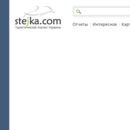
Отчеты
|
Интересное
|
Кар