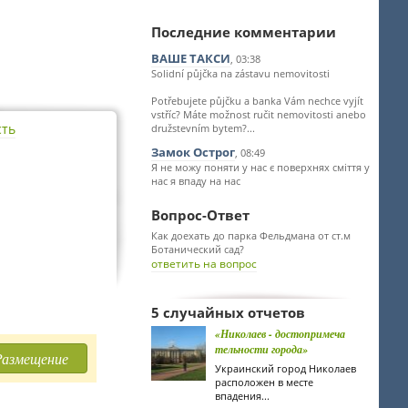
Последние комментарии
ВАШЕ ТАКСИ
, 03:38
Solidní půjčka na zástavu nemovitosti
Potřebujete půjčku a banka Vám nechce vyjít
vstříc? Máte možnost ručit nemovitosti anebo
сть
družstevním bytem?...
Замок Острог
, 08:49
Я не можу поняти у нас є поверхнях сміття у
нас я впаду на нас
Вопрос-Ответ
Как доехать до парка Фельдмана от ст.м
Ботанический сад?
ответить на вопрос
5 случайных отчетов
«Николаев - достопримеча
тельности города»
Размещение
Украинский город Николаев
расположен в месте
впадения...