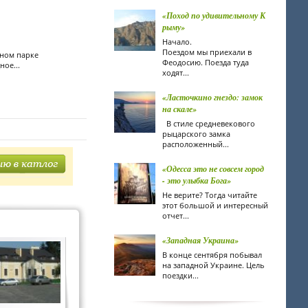
«Поход по удивительному К
рыму»
Начало.
Поездом мы приехали в
ном парке
Феодосию. Поезда туда
ое...
ходят...
«Ласточкино гнездо: замок
на скале»
В стиле средневекового
рыцарского замка
расположенный...
«Одесса это не совсем город
- это улыбка Бога»
Не верите? Тогда читайте
этот большой и интересный
отчет...
«Западная Украина»
В конце сентября побывал
на западной Украине. Цель
поездки...