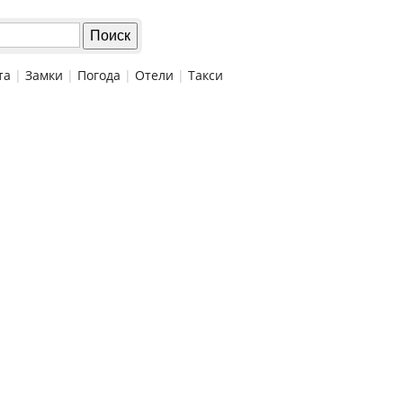
та
|
Замки
|
Погода
|
Отели
|
Такси