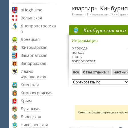
квартиры Кинбурнс
pHqghUme
Главная
/
Николаевская
/
Кинбурнск
Волынская
Днепропетровска
Кинбурнская коса
я
Донецкая
Информация
Житомирская
о городе
погода
Закарпатская
карты
вопрос-ответ
Запорожская
Ивано-
все
базы отдыха
: 1
частный
Франковская
Киевская
Кировоградская
Крым
Луганская
Хотите быть первым в списке 
Львовская
Николаевская