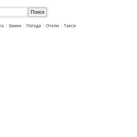
та
|
Замки
|
Погода
|
Отели
|
Такси