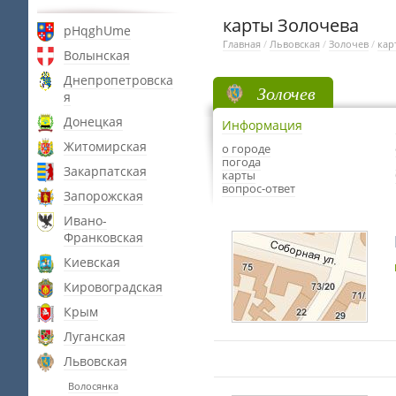
карты Золочева
pHqghUme
Главная
/
Львовская
/
Золочев
/
кар
Волынская
Днепропетровска
Золочев
я
Донецкая
Информация
Житомирская
о городе
погода
Закарпатская
карты
вопрос-ответ
Запорожская
Ивано-
Франковская
Киевская
Кировоградская
Крым
Луганская
Львовская
Волосянка