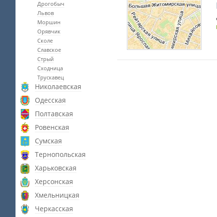
Дрогобыч
Львов
Моршин
Орявчик
Сколе
Славское
Стрый
Сходница
Трускавец
Николаевская
Одесская
Полтавская
Ровенская
Сумская
Тернопольская
Харьковская
Херсонская
Хмельницкая
Черкасская