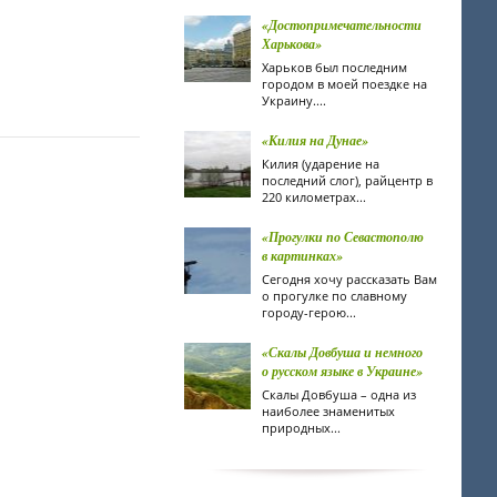
«Достопримечательности
Харькова»
Харьков был последним
городом в моей поездке на
Украину....
«Килия на Дунае»
Килия (ударение на
последний слог), райцентр в
220 километрах...
«Прогулки по Севастополю
в картинках»
Сегодня хочу рассказать Вам
о прогулке по славному
городу-герою...
«Скалы Довбуша и немного
о русском языке в Украине»
Скалы Довбуша – одна из
наиболее знаменитых
природных...