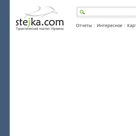
Отчеты
|
Интересное
|
Кар