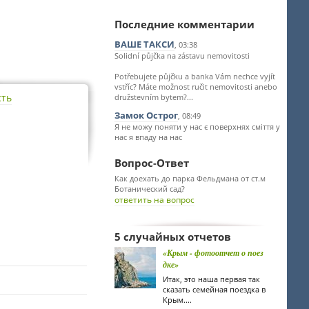
Последние комментарии
ВАШЕ ТАКСИ
, 03:38
Solidní půjčka na zástavu nemovitosti
Potřebujete půjčku a banka Vám nechce vyjít
vstříc? Máte možnost ručit nemovitosti anebo
сть
družstevním bytem?...
Замок Острог
, 08:49
Я не можу поняти у нас є поверхнях сміття у
нас я впаду на нас
Вопрос-Ответ
Как доехать до парка Фельдмана от ст.м
Ботанический сад?
ответить на вопрос
5 случайных отчетов
«Крым - фотоотчет о поез
дке»
Итак, это наша первая так
сказать семейная поездка в
Крым....